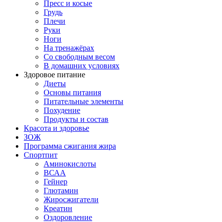
Пресс и косые
Грудь
Плечи
Руки
Ноги
На тренажёрах
Со свободным весом
В домашних условиях
Здоровое питание
Диеты
Основы питания
Питательные элементы
Похудение
Продукты и состав
Красота и здоровье
ЗОЖ
Программа сжигания жира
Спортпит
Аминокислоты
ВСАА
Гейнер
Глютамин
Жиросжигатели
Креатин
Оздоровление