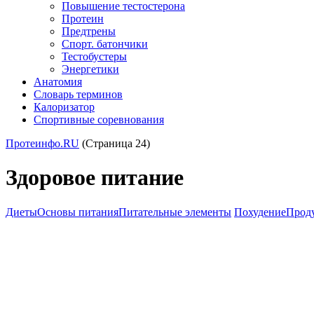
Повышение тестостерона
Протеин
Предтрены
Спорт. батончики
Тестобустеры
Энергетики
Анатомия
Словарь терминов
Калоризатор
Спортивные соревнования
Протеинфо.RU
(Страница 24)
Здоровое питание
Диеты
Основы питания
Питательные элементы
Похудение
Проду