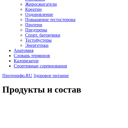
Жиросжигатели
Креатин
Оздоровление
Повышение тестостерона
Протеин
Предтрены
Спорт. батончики
Тестобустеры
Энергетики
Анатомия
Словарь терминов
Калоризатор
Спортивные соревнования
Протеинфо.RU
Здоровое питание
Продукты и состав