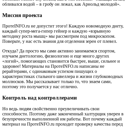
обливался водой – в гробу он лежал, как Арнольд молодой».
Миссия проекта
ПротеINFO.ru не допустит этого! Каждую новомодную диету,
каждый супер-мега-гипер гейнер и каждую «взрывную
методику роста мышц» мы рассмотрим под микроскопом.
Поверьте, у нас есть знания для отделения зерен от плевел.
Откуда? Да просто мы сами активно занимаемся спортом,
изучаем диетологию, физиологию и еще много других
«логий», помогающих становится быстрее, выше, сильнее и
здоровее! Материалы на ПротеINFO.ru написаны не
рерайтерами, с одинаковым успехом пишущих о
характеристиках стального швеллера и жизни глубоководных
моллюсков. Мы рассказывает только то, что знаем сами,
поэтому это получается у нас отлично.
Контроль над контроллерами
Но ведь людям свойственно преувеличивать свои
способности. Поэтому даже законченный халтурщик уверен в
безупречности выполненной им работы. Вот почему каждый
материал на ПротеINFO.ru проходит проверку качества перед