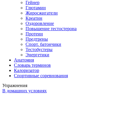
Гейнер
Глютамин
Жиросжигатели
Креатин
Оздоровление
Повышение тестостерона
Протеин
Предтрены
Спорт. батончики
Тестобустеры
Энергетики
Анатомия
Словарь терминов
Калоризатор
Спортивные соревнования
Упражнения
В домашних условиях