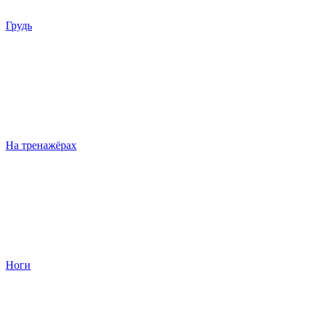
Грудь
На тренажёрах
Ноги