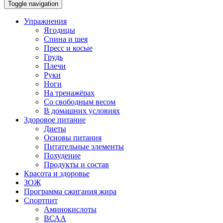
Toggle navigation
Упражнения
Ягодицы
Спина и шея
Пресс и косые
Грудь
Плечи
Руки
Ноги
На тренажёрах
Со свободным весом
В домашних условиях
Здоровое питание
Диеты
Основы питания
Питательные элементы
Похудение
Продукты и состав
Красота и здоровье
ЗОЖ
Программа сжигания жира
Спортпит
Аминокислоты
ВСАА