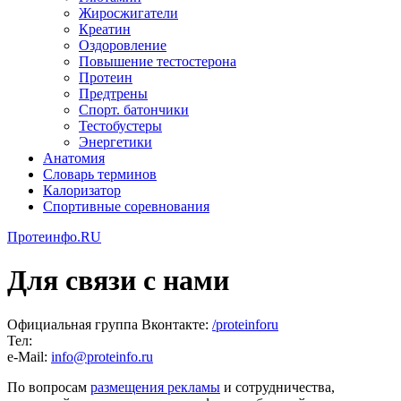
Жиросжигатели
Креатин
Оздоровление
Повышение тестостерона
Протеин
Предтрены
Спорт. батончики
Тестобустеры
Энергетики
Анатомия
Словарь терминов
Калоризатор
Спортивные соревнования
Протеинфо.RU
Для связи с нами
Официальная группа Вконтакте:
/proteinforu
Тел:
e-Mail:
info@proteinfo.ru
По вопросам
размещения рекламы
и сотрудничества,