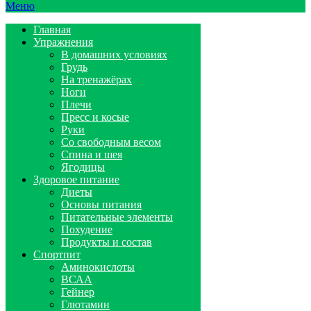
Меню
Главная
Упражнения
В домашних условиях
Грудь
На тренажёрах
Ноги
Плечи
Пресс и косые
Руки
Со свободным весом
Спина и шея
Ягодицы
Здоровое питание
Диеты
Основы питания
Питательные элементы
Похудение
Продукты и состав
Спортпит
Аминокислоты
ВСАА
Гейнер
Глютамин