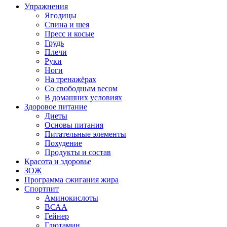
Упражнения
Ягодицы
Спина и шея
Пресс и косые
Грудь
Плечи
Руки
Ноги
На тренажёрах
Со свободным весом
В домашних условиях
Здоровое питание
Диеты
Основы питания
Питательные элементы
Похудение
Продукты и состав
Красота и здоровье
ЗОЖ
Программа сжигания жира
Спортпит
Аминокислоты
ВСАА
Гейнер
Глютамин