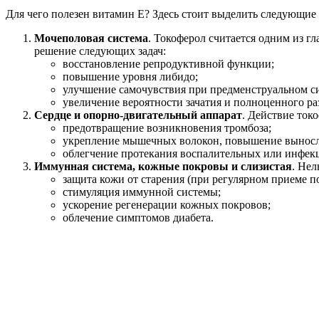
Для чего полезен витамин Е? Здесь стоит выделить следующие
Мочеполовая система
. Токоферол считается одним из 
решение следующих задач:
восстановление репродуктивной функции;
повышение уровня либидо;
улучшение самочувствия при предменструальном с
увеличение вероятности зачатия и полноценного раз
Сердце и опорно-двигательный аппарат
. Действие ток
предотвращение возникновения тромбоза;
укрепление мышечных волокон, повышение выносли
облегчение протекания воспалительных или инфек
Иммунная система, кожные покровы и слизистая
. Нел
защита кожи от старения (при регулярном приеме по
стимуляция иммунной системы;
ускорение регенерации кожных покровов;
облечение симптомов диабета.