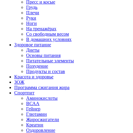
Пресс и косые
Грудь
Плечи
Руки
Ноги
На тренажёрах
Со свободным весом
В домашних условиях
Здоровое питание
Диеты
Основы питания
Питательные элементы
Похудение
Продукты и состав
Красота и здоровье
ЗОЖ
Программа сжигания жира
Спортпит
Аминокислоты
ВСАА
Гейнер
Глютамин
Жиросжигатели
Креатин
Оздоровление