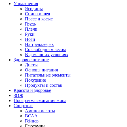
Упражнения
Ягодицы
Спина и шея
Пресс и косые
Грудь
Плечи
Руки
Ноги
На тренажёрах
Со свободным весом
В домашних условиях
Здоровое питание
Диеты
Основы питания
Питательные элементы
Похудение
Продукты и состав
Красота и здоровье
ЗОЖ
Программа сжигания жира
Спортпит
Аминокислоты
ВСАА
Гейнер
Глютамин