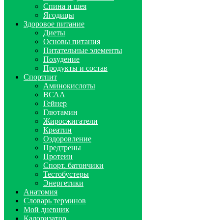
Спина и шея
Ягодицы
Здоровое питание
Диеты
Основы питания
Питательные элементы
Похудение
Продукты и состав
Спортпит
Аминокислоты
ВСАА
Гейнер
Глютамин
Жиросжигатели
Креатин
Оздоровление
Предтрены
Протеин
Спорт. батончики
Тестобустеры
Энергетики
Анатомия
Словарь терминов
Мой дневник
Калоризатор