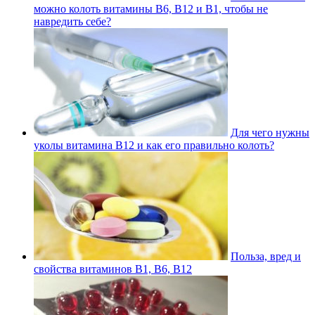
можно колоть витамины В6, В12 и В1, чтобы не
навредить себе?
Для чего нужны
уколы витамина В12 и как его правильно колоть?
Польза, вред и
свойства витаминов В1, В6, В12