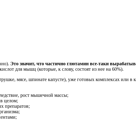
вно).
Это значит, что частично глютамин все-таки вырабатыв
слот для мышц (которые, к слову, состоят из нее на 60%).
рушке, мясе, шпинате капусте), уже готовых комплексах или в 
ледствие, рост мышечной массы;
в целом;
х препаратов;
рганизма;
нентами;