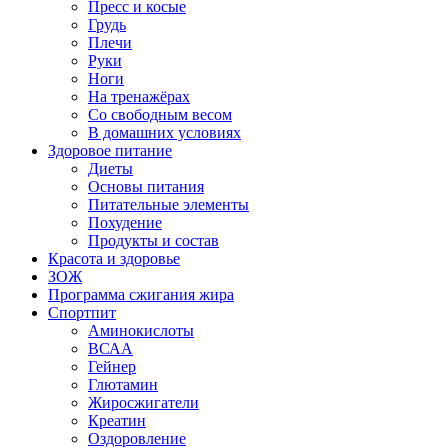
Пресс и косые
Грудь
Плечи
Руки
Ноги
На тренажёрах
Со свободным весом
В домашних условиях
Здоровое питание
Диеты
Основы питания
Питательные элементы
Похудение
Продукты и состав
Красота и здоровье
ЗОЖ
Программа сжигания жира
Спортпит
Аминокислоты
ВСАА
Гейнер
Глютамин
Жиросжигатели
Креатин
Оздоровление