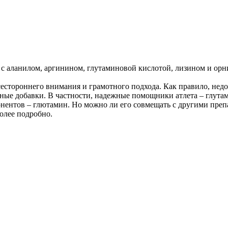
 с аланилом, аргинином, глутаминовой кислотой, лизином и орн
всестороннего внимания и грамотного подхода. Как правило, недо
ые добавки. В частности, надежные помощники атлета – глутам
онентов – глютамин. Но можно ли его совмещать с другими пре
олее подробно.