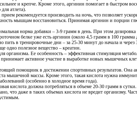
ильнее и крепче. Кроме этого, аргинин помогает в быстром вос
для атлета).
рием рекомендуется производить на ночь, что позволяет ускор
жность мышцам восстановиться. Принимая аргинин и порции глю
альная норма добавки – 3-9 грамм в день. При этом дозировка г
очном белке уже есть аргинин (около 4,5 грамм в 100 грамма д
о пить в тренировочные дни – за 25-30 минут до начала и через
ще одно полезное вещество – креатин.
ля организма. Ее особенность – эффективная стимуляция метаб
 принимает активное участие в выработке новых мышечных клет
стоящий помощник в достижении спортивных результатов. Она ак
оста мышечной массы. Кроме этого, такая кислота нужна иммунит
аболеваний (особенно в холодное время года).
ая кислота должна потребляться в объеме 20-30 грамм в сутки.
но, что даже в таких объемах кислота не вредит организму. Час
пустимым.