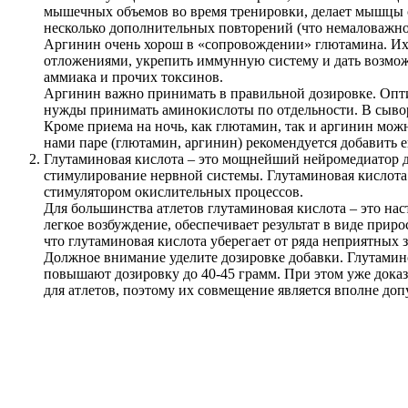
мышечных объемов во время тренировки, делает мышцы с
несколько дополнительных повторений (что немаловажно 
Аргинин очень хорош в «сопровождении» глютамина. Их п
отложениями, укрепить иммунную систему и дать возмо
аммиака и прочих токсинов.
Аргинин важно принимать в правильной дозировке. Оптим
нужды принимать аминокислоты по отдельности. В сыворот
Кроме приема на ночь, как глютамин, так и аргинин можн
нами паре (глютамин, аргинин) рекомендуется добавить е
Глутаминовая кислота – это мощнейший нейромедиатор д
стимулирование нервной системы. Глутаминовая кислота
стимулятором окислительных процессов.
Для большинства атлетов глутаминовая кислота – это на
легкое возбуждение, обеспечивает результат в виде прир
что глутаминовая кислота уберегает от ряда неприятных з
Должное внимание уделите дозировке добавки. Глутаминов
повышают дозировку до 40-45 грамм. При этом уже доказа
для атлетов, поэтому их совмещение является вполне до