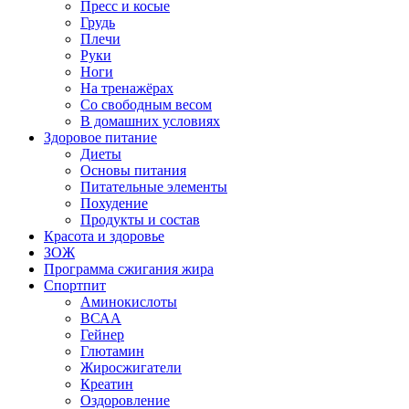
Пресс и косые
Грудь
Плечи
Руки
Ноги
На тренажёрах
Со свободным весом
В домашних условиях
Здоровое питание
Диеты
Основы питания
Питательные элементы
Похудение
Продукты и состав
Красота и здоровье
ЗОЖ
Программа сжигания жира
Спортпит
Аминокислоты
ВСАА
Гейнер
Глютамин
Жиросжигатели
Креатин
Оздоровление