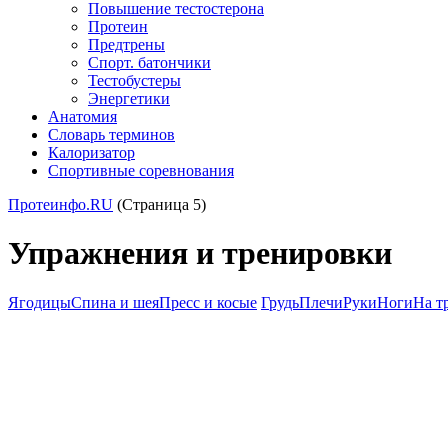
Повышение тестостерона
Протеин
Предтрены
Спорт. батончики
Тестобустеры
Энергетики
Анатомия
Словарь терминов
Калоризатор
Спортивные соревнования
Протеинфо.RU
(Страница 5)
Упражнения и тренировки
Ягодицы
Спина и шея
Пресс и косые
Грудь
Плечи
Руки
Ноги
На т