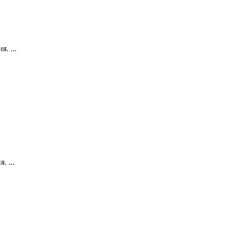
. ...
 ...