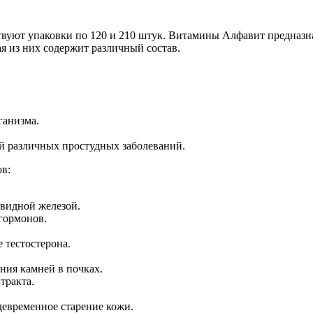
вуют упаковки по 120 и 210 штук. Витамины Алфавит предназна
ая из них содержит различный состав.
ганизма.
й различных простудных заболеваний.
в:
овидной железой.
 гормонов.
е тестостерона.
ния камней в почках.
тракта.
евременное старение кожи.