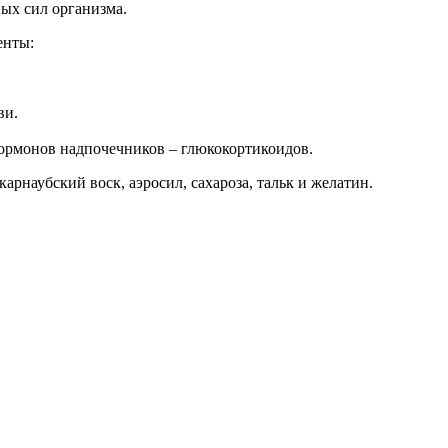
ых сил организма.
енты:
ви.
ормонов надпочечников – глюкокортикоидов.
рнаубский воск, аэросил, сахароза, тальк и желатин.