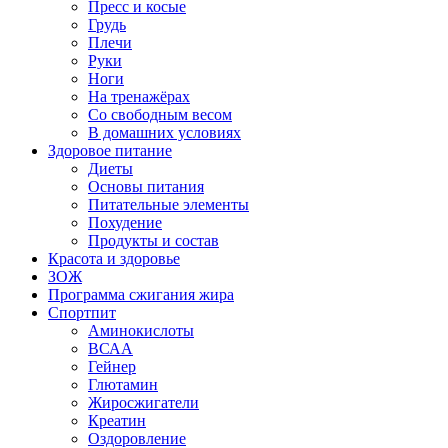
Пресс и косые
Грудь
Плечи
Руки
Ноги
На тренажёрах
Со свободным весом
В домашних условиях
Здоровое питание
Диеты
Основы питания
Питательные элементы
Похудение
Продукты и состав
Красота и здоровье
ЗОЖ
Программа сжигания жира
Спортпит
Аминокислоты
ВСАА
Гейнер
Глютамин
Жиросжигатели
Креатин
Оздоровление