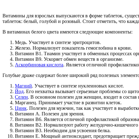
Витамины для взрослых выпускаются в форме таблеток, сущест
таблеток: белый, голубой и розовый. Стоит отметить, что кажд
В витаминах белого цвета имеются следующие компоненты:
Медь. Участвует в синтезе эритроцитов.
Железо. Нормализует показатель гемоглобина в крови.
Витамин В1. Тиамин участвует в обменных процессах ор
Витамин В9. Ускоряет обмен веществ в организме.
Аскорбиновая кислота
. Является отличной профилактико
Голубые драже содержат более широкий ряд полезных элементо
Магний
. Участвует в синтезе нуклеиновых кислот.
Йод
. Его нехватка вызывает серьезные проблемы со щит
Селен
. В основном полезен для женщин, входит в состав
Марганец. Принимает участие в развитии клеток.
Цинк
. Полезен для мужчин, так как участвует в выработк
Витамин А. Полезен для зрения.
Витамин В6. Является отличной профилактикой образова
Витамин В2. Нормализуют работу желудочно-кишечного 
Витамин В3. Необходим для усвоения белка.
Витамин Е. Мощный антиоксидант, предотвращает прежд