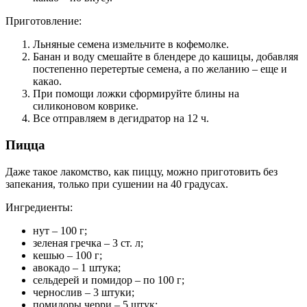
Приготовление:
Льняные семена измельчите в кофемолке.
Банан и воду смешайте в блендере до кашицы, добавляя
постепенно перетертые семена, а по желанию – еще и
какао.
При помощи ложки сформируйте блины на
силиконовом коврике.
Все отправляем в дегидратор на 12 ч.
Пицца
Даже такое лакомство, как пиццу, можно приготовить без
запекания, только при сушении на 40 градусах.
Ингредиенты:
нут – 100 г;
зеленая гречка – 3 ст. л;
кешью – 100 г;
авокадо – 1 штука;
сельдерей и помидор – по 100 г;
чернослив – 3 штуки;
помидоры черри – 5 штук;