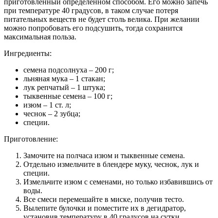
приготовленный определенном способом. Его можно запечь
при температуре 40 градусов, в таком случае потеря
питательных веществ не будет столь велика. При желании
можно попробовать его подсушить, тогда сохранится
максимальная польза.
Ингредиенты:
семена подсолнуха – 200 г;
льняная мука – 1 стакан;
лук репчатый – 1 штука;
тыквенные семена – 100 г;
изюм – 1 ст. л;
чеснок – 2 зубца;
специи.
Приготовление:
Замочите на полчаса изюм и тыквенные семена.
Отдельно измельчите в блендере муку, чеснок, лук и
специи.
Измельчите изюм с семенами, но только избавившись от
воды.
Все смеси перемешайте в миске, получив тесто.
Вылепите булочки и поместите их в дегидратор,
установив температуру в 40 градусов на сутки.