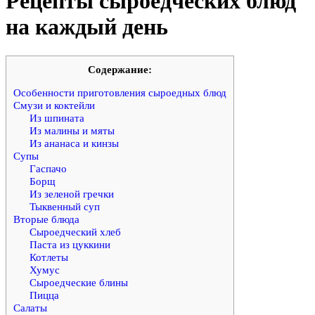
Рецепты сыроедческих блюд
на каждый день
Cодержание:
Особенности приготовления сыроедных блюд
Смузи и коктейли
Из шпината
Из малины и мяты
Из ананаса и кинзы
Супы
Гаспачо
Борщ
Из зеленой гречки
Тыквенный суп
Вторые блюда
Сыроедческий хлеб
Паста из цуккини
Котлеты
Хумус
Сыроедческие блины
Пицца
Салаты