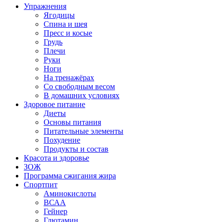
Упражнения
Ягодицы
Спина и шея
Пресс и косые
Грудь
Плечи
Руки
Ноги
На тренажёрах
Со свободным весом
В домашних условиях
Здоровое питание
Диеты
Основы питания
Питательные элементы
Похудение
Продукты и состав
Красота и здоровье
ЗОЖ
Программа сжигания жира
Спортпит
Аминокислоты
ВСАА
Гейнер
Глютамин