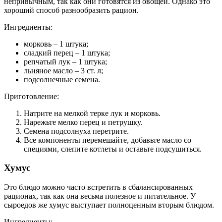
непривычным, так как они готовятся из овощей. Однако это
хороший способ разнообразить рацион.
Ингредиенты:
морковь – 1 штука;
сладкий перец – 1 штука;
репчатый лук – 1 штука;
льняное масло – 3 ст. л;
подсолнечные семена.
Приготовление:
Натрите на мелкой терке лук и морковь.
Нарежьте мелко перец и петрушку.
Семена подсолнуха перетрите.
Все компоненты перемешайте, добавьте масло со
специями, слепите котлеты и оставьте подсушиться.
Хумус
Это блюдо можно часто встретить в сбалансированных
рационах, так как она весьма полезное и питательное. У
сыроедов же хумус выступает полноценным вторым блюдом.
Ингредиенты: