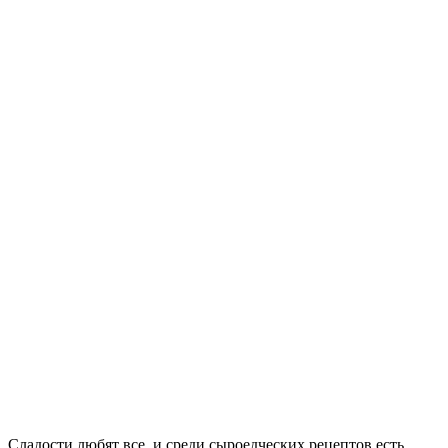
Сладости любят все, и среди сыроедческих рецептов есть