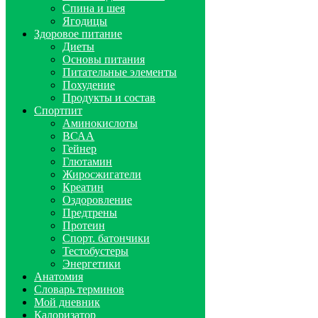
Спина и шея
Ягодицы
Здоровое питание
Диеты
Основы питания
Питательные элементы
Похудение
Продукты и состав
Спортпит
Аминокислоты
ВСАА
Гейнер
Глютамин
Жиросжигатели
Креатин
Оздоровление
Предтрены
Протеин
Спорт. батончики
Тестобустеры
Энергетики
Анатомия
Словарь терминов
Мой дневник
Калоризатор