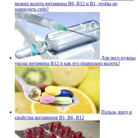
можно колоть витамины В6, В12 и В1, чтобы не
навредить себе?
Для чего нужны
уколы витамина В12 и как его правильно колоть?
Польза, вред и
свойства витаминов В1, В6, В12