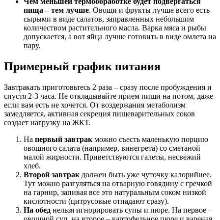
Чем меньшей термообработке будет подвергаться
пища – тем лучше
. Овощи и фрукты лучше всего есть
сырыми в виде салатов, заправленных небольшим
количеством растительного масла. Варка мяса и рыбы
допускается, а вот яйца лучше готовить в виде омлета на
пару.
Примерный график питания
Завтракать приготовьтесь 2 раза – сразу после пробуждения и
спустя 2-3 часа. Не откладывайте прием пищи на потом, даже
если вам есть не хочется. От воздержания метаболизм
замедляется, активная секреция пищеварительных соков
создает нагрузку на ЖКТ.
На
первый завтрак
можно съесть маленькую порцию
овощного салата (например, винегрета) со сметаной
малой жирности. Приветствуются галеты, несвежий
хлеб.
Второй завтрак
должен быть уже чуточку калорийнее.
Тут можно разгуляться на отварную говядину с гречкой
на гарнир, запивая все это натуральным соком низкой
кислотности (цитрусовые отпадают сразу).
На обед
нельзя игнорировать супы и пюре. На первое –
овощной суп, на второе – картофельное пюре и вареная