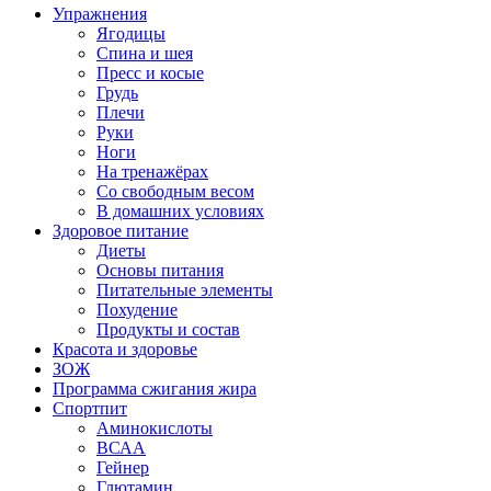
Упражнения
Ягодицы
Спина и шея
Пресс и косые
Грудь
Плечи
Руки
Ноги
На тренажёрах
Со свободным весом
В домашних условиях
Здоровое питание
Диеты
Основы питания
Питательные элементы
Похудение
Продукты и состав
Красота и здоровье
ЗОЖ
Программа сжигания жира
Спортпит
Аминокислоты
ВСАА
Гейнер
Глютамин