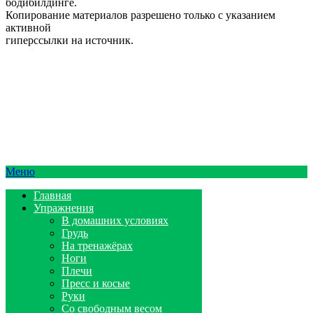
бодибилдинге.
Копирование материалов разрешено только с указанием
активной
гиперссылки на источник.
Меню
Главная
Упражнения
В домашних условиях
Грудь
На тренажёрах
Ноги
Плечи
Пресс и косые
Руки
Со свободным весом