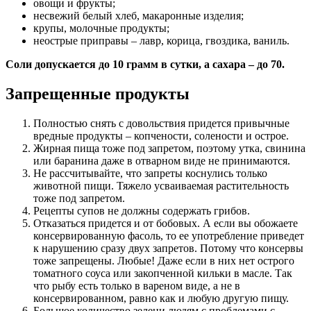
овощи и фрукты;
несвежий белый хлеб, макаронные изделия;
крупы, молочные продукты;
неострые приправы – лавр, корица, гвоздика, ваниль.
Соли допускается до 10 грамм в сутки, а сахара – до 70.
Запрещенные продукты
Полностью снять с довольствия придется привычные
вредные продукты – копчености, солености и острое.
Жирная пища тоже под запретом, поэтому утка, свинина
или баранина даже в отварном виде не принимаются.
Не рассчитывайте, что запреты коснулись только
животной пищи. Тяжело усваиваемая растительность
тоже под запретом.
Рецепты супов не должны содержать грибов.
Отказаться придется и от бобовых. А если вы обожаете
консервированную фасоль, то ее употребление приведет
к нарушению сразу двух запретов. Потому что консервы
тоже запрещены. Любые! Даже если в них нет острого
томатного соуса или закопченной кильки в масле. Так
что рыбу есть только в вареном виде, а не в
консервированном, равно как и любую другую пищу.
Большое количество зелени людям с проблемами с