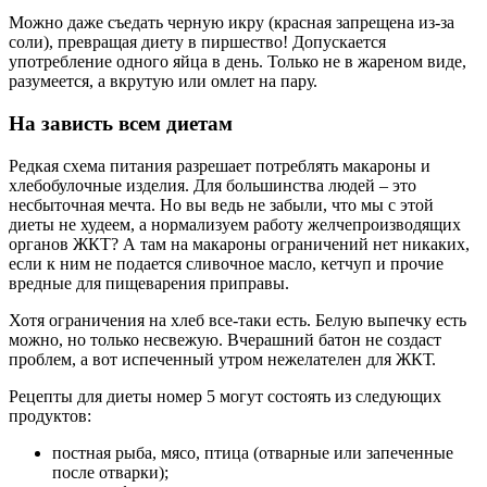
Можно даже съедать черную икру (красная запрещена из-за
соли), превращая диету в пиршество! Допускается
употребление одного яйца в день. Только не в жареном виде,
разумеется, а вкрутую или омлет на пару.
На зависть всем диетам
Редкая схема питания разрешает потреблять макароны и
хлебобулочные изделия. Для большинства людей – это
несбыточная мечта. Но вы ведь не забыли, что мы с этой
диеты не худеем, а нормализуем работу желчепроизводящих
органов ЖКТ? А там на макароны ограничений нет никаких,
если к ним не подается сливочное масло, кетчуп и прочие
вредные для пищеварения приправы.
Хотя ограничения на хлеб все-таки есть. Белую выпечку есть
можно, но только несвежую. Вчерашний батон не создаст
проблем, а вот испеченный утром нежелателен для ЖКТ.
Рецепты для диеты номер 5 могут состоять из следующих
продуктов:
постная рыба, мясо, птица (отварные или запеченные
после отварки);