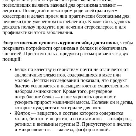
позволивших выявить важный для организма элемент —
лецитин. Последний в некотором роде «нейтрализует»
холестерин и делает прием яиц практически безопасным для
человека (при умеренном потреблении). Кроме того, удалось
доказать пользу продукта при лечении атеросклероза и для
профилактики этого заболевания.
Энергетическая ценность куриного яйца достаточна
, чтобы
покрывать потребности организма в белках и обеспечивать
энергией. При этом польза продукта рассматривается с двух
позиций:
Белок по качеству и свойствам почти не отличается от
аналогичных элементов, содержащихся в мясе или
молоке. Десятки исследований показали, что продукт
быстро усваивается и насыщает клетки существенным
набором аминокислот. Кроме того, регулярное
потребление белка — шанс укрепить организм и
ускорить прирост мышечной массы. Полезен он и детям,
которые нуждаются в материале для роста.
Желток — вещество, в составе которого содержится
холин, биотин и лецитин, а из витаминов — токоферол,
ретинол и витамины группы В. Присутствуют в желтке
и микроэлементы — железо, фосфор и калий.