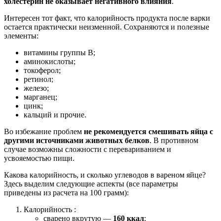
холестерин не оказывает негативного влияния
.
Интересен тот факт, что калорийность продукта после варки
остается практически неизменной. Сохраняются и полезные
элементы:
витамины группы В;
аминокислоты;
токоферол;
ретинол;
железо;
марганец;
цинк;
кальций и прочие.
Во избежание проблем
не рекомендуется смешивать яйца с
другими источниками животных белков
. В противном
случае возможны сложности с перевариванием и
усвояемостью пищи.
Какова калорийность, и сколько углеводов в вареном яйце?
Здесь выделим следующие аспекты (все параметры
приведены из расчета на 100 грамм):
Калорийность :
сварено вкрутую —
160 ккал
;