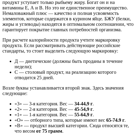
продукт уступает только рыбьему жиру. Богат он и на
витамины Е, А и В. Но это не единственное преимущество.
Немаловажный плюс — качество и полная усвояемость
элементов, которые содержатся в курином яйце. БЖУ (белки,
жиры и углеводы) находятся в оптимальном соотношении, что
гарантирует покрытие главных потребностей организма.
При расчете калорийности продукта учтите маркировку
продукта. Если рассматривать действующие российские
стандарты, то стоит выделить следующую маркировку:
Д — диетические (должны быть проданы в течение
недели);
С — столовый продукт, на реализацию которого
отводится 25 дней.
Возле буквы устанавливается второй знак. Здесь значения
следующие:
«3» — 3-я категория. Вес —
34-44,9 г
.
«2» — 2-я категория. Вес —
45-54,9 г
.
«1» — 1-я категория. Вес —
55-64,9 г
.
«О» — отборного типа, которые имеют вес
65-74.9 г
.
«В» — продукт высшей категории. Сюда относятся те,
что весом
от 75 грамм
.