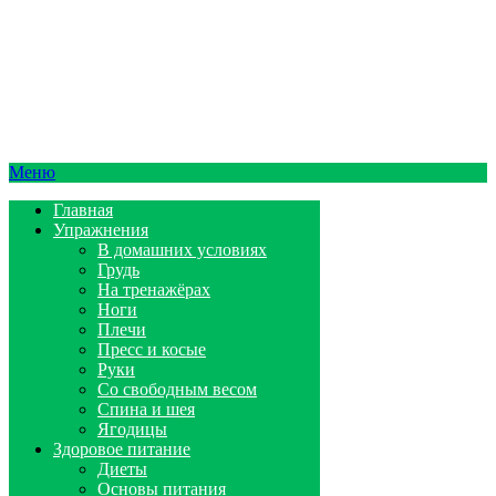
Меню
Главная
Упражнения
В домашних условиях
Грудь
На тренажёрах
Ноги
Плечи
Пресс и косые
Руки
Со свободным весом
Спина и шея
Ягодицы
Здоровое питание
Диеты
Основы питания