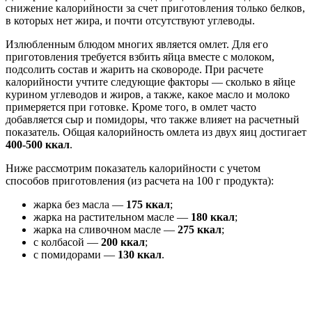
снижение калорийности за счет приготовления только белков,
в которых нет жира, и почти отсутствуют углеводы.
Излюбленным блюдом многих является омлет. Для его
приготовления требуется взбить яйца вместе с молоком,
подсолить состав и жарить на сковороде. При расчете
калорийности учтите следующие факторы — сколько в яйце
курином углеводов и жиров, а также, какое масло и молоко
примеряется при готовке. Кроме того, в омлет часто
добавляется сыр и помидоры, что также влияет на расчетный
показатель. Общая калорийность омлета из двух яиц достигает
400-500 ккал
.
Ниже рассмотрим показатель калорийности с учетом
способов приготовления (из расчета на 100 г продукта):
жарка без масла —
175 ккал
;
жарка на растительном масле —
180 ккал
;
жарка на сливочном масле —
275 ккал
;
с колбасой —
200 ккал
;
с помидорами —
130 ккал
.