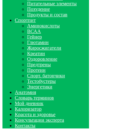
Питательные элементы
Похудение
Продукты и состав
Спортпит
Аминокислоты
ВСАА
Гейнер
Глютамин
Жиросжигатели
Креатин
Оздоровление
Предтрены
Протеин
Спорт. батончики
Тестобустеры
Энергетики
Анатомия
Словарь терминов
Мой дневник
Калоризатор
Красота и здоровье
Консультации эксперта
Контакты