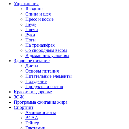
Упражнения
Ягодицы
Спина и шея
Пресс и косые
Грудь
Плечи
Руки
Ноги
На тренажёрах
Со свободным весом
В домашних условиях
Здоровое питание
Диеты
Основы питания
Питательные элементы
Похудение
Продукты и состав
Красота и здоровье
ЗОЖ
Программа сжигания жира
Спортпит
Аминокислоты
ВСАА
Гейнер
Глютамин