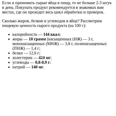
Если и принимать сырые яйца в пищу, то не больше 2-3 штук
в день. Покупать продукт рекомендуется в знакомых вам
местах, где он проходит весь цикл обработки и проверок.
Сколько жиров, белков и углеводов в яйце? Рассмотрим
пищевую ценность сырого продукта (на 100 г):
калорийность —
144 ккал
;
жиры —
10 грамм
(насыщенных (НЖ) — 3 г,
мононасыщенных (МНЖ) — 3,8 г, полинасыщенных
(ПНЖ) — 1,4 г;
белки — 12,6 г;
холестерин —
424 мг
;
углеводы —
0,8-0,9 г
;
натрий —
140 мг
.