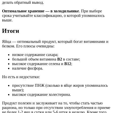
делать обратный вывод.
Оптимальное хранение — в холодильнике
. При выборе
срока учитывайте классификацию, о которой упоминалось
выше.
Итоги
Яйца — оптимальный продукт, который богат витаминами и
белком. Его плюсы очевидны:
низкое содержание сахара;
большой объем витамина
В2
в составе;
высокое содержание селена и
В12
;
наличие фосфора.
Но есть и недостатки:
присутствие ПНЖ (сколько в яйце жиров упоминалось
выше);
высокое содержание холестерина.
Продукт полезен и заслуживает на то, чтобы стать частью
рациона, но только при отсутствии злоупотребления и приеме
не более 1-2 яиц в сутки или 5-6 штук в неделю. Кроме того,