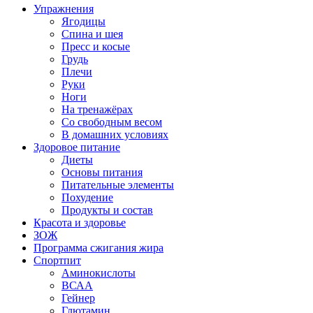
Упражнения
Ягодицы
Спина и шея
Пресс и косые
Грудь
Плечи
Руки
Ноги
На тренажёрах
Со свободным весом
В домашних условиях
Здоровое питание
Диеты
Основы питания
Питательные элементы
Похудение
Продукты и состав
Красота и здоровье
ЗОЖ
Программа сжигания жира
Спортпит
Аминокислоты
ВСАА
Гейнер
Глютамин