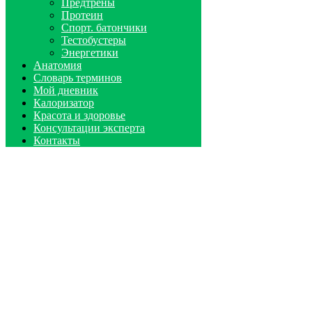
Предтрены
Протеин
Спорт. батончики
Тестобустеры
Энергетики
Анатомия
Словарь терминов
Мой дневник
Калоризатор
Красота и здоровье
Консультации эксперта
Контакты