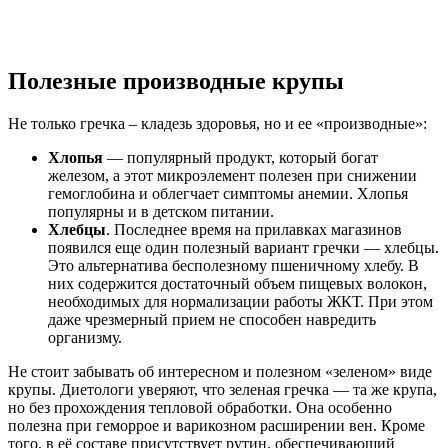
Полезные производные крупы
Не только гречка – кладезь здоровья, но и ее «производные»:
Хлопья
— популярный продукт, который богат
железом, а этот микроэлемент полезен при снижении
гемоглобина и облегчает симптомы анемии. Хлопья
популярны и в детском питании.
Хлебцы
. Последнее время на прилавках магазинов
появился еще один полезный вариант гречки — хлебцы.
Это альтернатива бесполезному пшеничному хлебу. В
них содержится достаточный объем пищевых волокон,
необходимых для нормализации работы ЖКТ. При этом
даже чрезмерный прием не способен навредить
организму.
Не стоит забывать об интересном и полезном «зеленом» виде
крупы. Диетологи уверяют, что зеленая гречка — та же крупа,
но без прохождения тепловой обработки. Она особенно
полезна при геморрое и варикозном расширении вен. Кроме
того, в её составе присутствует рутин, обеспечивающий