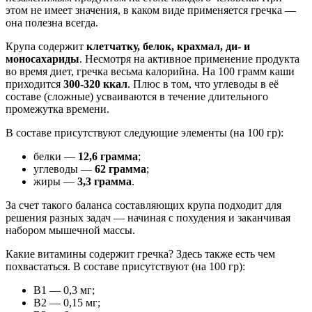
этом не имеет значения, в каком виде применяется гречка —
она полезна всегда.
Крупа содержит
клетчатку, белок, крахмал, ди- и
моносахариды
. Несмотря на активное применение продукта
во время диет, гречка весьма калорийна. На 100 грамм каши
приходится
300-320 ккал
. Плюс в том, что углеводы в её
составе (сложные) усваиваются в течение длительного
промежутка времени.
В составе присутствуют следующие элементы (на 100 гр):
белки —
12,6 грамма
;
углеводы —
62 грамма
;
жиры —
3,3 грамма
.
За счет такого баланса составляющих крупа подходит для
решения разных задач — начиная с похудения и заканчивая
набором мышечной массы.
Какие витамины содержит гречка? Здесь также есть чем
похвастаться. В составе присутствуют (на 100 гр):
В1 — 0,3 мг;
В2 — 0,15 мг;