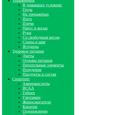
Упражнения
В домашних условиях
Грудь
На тренажёрах
Ноги
Плечи
Пресс и косые
Руки
Со свободным весом
Спина и шея
Ягодицы
Здоровое питание
Диеты
Основы питания
Питательные элементы
Похудение
Продукты и состав
Спортпит
Аминокислоты
ВСАА
Гейнер
Глютамин
Жиросжигатели
Креатин
Оздоровление