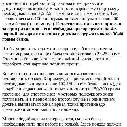
восполнить потребности организма и не превысить
допустимую дозировку. В частности, взрослому спортсмену
необходимо около 1,5-2,5 грамм на килограмм в сутки. Так,
человек весом в 100 килограмм должен получать около 200
грамм белка (плюс-минус).
Естественно, пить весь протеин
за один раз нельзя – его необходимо распределять на 4-6
порций, каждая их которых должна содержать около 30-40
грамм белка.
Чтобы упростить задачу по дозировке, в банке протеина
лежит мерная ложка. Ее объем составляет около 23-25 грамм.
Это много больше, чем в одной чайной ложке, поэтому
подобрать стандартную порцию проще.
Количество протеина в день во многом зависит от
поставленных задач. К примеру, для роста мышечной массы
необходимо выпивать около 100-150 грамм белка в день (для
людей с предрасположенностью к полноте) и 150-200 грамм
протеина (для спортсменов, у которых подкожного жира
почти нет). И в первом и во втором случае за один прием
должна выпиваться одна мерная ложка протеина (до
тренировки можно выпить две ложки).
Многие бодибилдеры интересуются, сколько белка
необходимо пить при работе на рельеф. Здесь подход должен