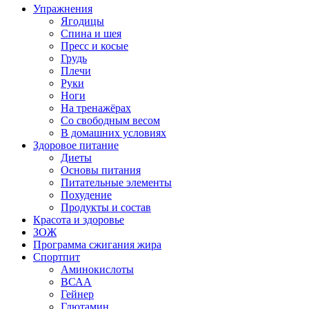
Упражнения
Ягодицы
Спина и шея
Пресс и косые
Грудь
Плечи
Руки
Ноги
На тренажёрах
Со свободным весом
В домашних условиях
Здоровое питание
Диеты
Основы питания
Питательные элементы
Похудение
Продукты и состав
Красота и здоровье
ЗОЖ
Программа сжигания жира
Спортпит
Аминокислоты
ВСАА
Гейнер
Глютамин