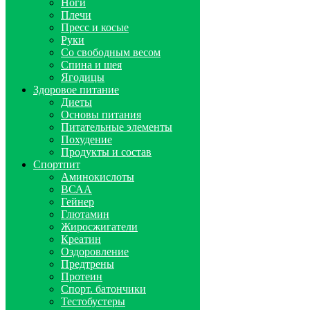
Ноги
Плечи
Пресс и косые
Руки
Со свободным весом
Спина и шея
Ягодицы
Здоровое питание
Диеты
Основы питания
Питательные элементы
Похудение
Продукты и состав
Спортпит
Аминокислоты
ВСАА
Гейнер
Глютамин
Жиросжигатели
Креатин
Оздоровление
Предтрены
Протеин
Спорт. батончики
Тестобустеры