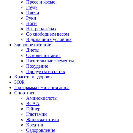
Пресс и косые
Грудь
Плечи
Руки
Ноги
На тренажёрах
Со свободным весом
В домашних условиях
Здоровое питание
Диеты
Основы питания
Питательные элементы
Похудение
Продукты и состав
Красота и здоровье
ЗОЖ
Программа сжигания жира
Спортпит
Аминокислоты
ВСАА
Гейнер
Глютамин
Жиросжигатели
Креатин
Оздоровление