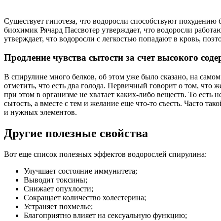
Существует гипотеза, что водоросли способствуют похудению 
биохимик Рячард Пассвотер утверждает, что водоросли работают
утверждает, что водоросли с легкостью попадают в кровь, поэ
Продление чувства сытости за счет высокого сод
В спирулине много белков, об этом уже было сказано, на самом
отметить, что есть два голода. Первичный говорит о том, что 
при этом в организме не хватает каких-либо веществ. То есть н
сытость, а вместе с тем и желание еще что-то съесть. Часто та
и нужных элементов.
Другие полезные свойства
Вот еще список полезных эффектов водорослей спирулина:
Улучшает состояние иммунитета;
Выводит токсины;
Снижает опухлости;
Сокращает количество холестерина;
Устраняет похмелье;
Благоприятно влияет на сексуальную функцию;