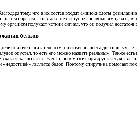
благодаря тому, что в их состав входят аминокислоты фениланин
 таким образом, что в мозг не поступает нервные импульсы, в ча
тому организм получает четкий сигнал, что он получил достаточн
ержания белков
 деле они очень питательным, поэтому человека долго не мучает 
желудок опустел, то есть его можно назвать реальным. Также ес
е хватает, какого-то элемента, но в мозге формируется чувство г
кой «недостачей» является белок. Поэтому спирулина помогает пох