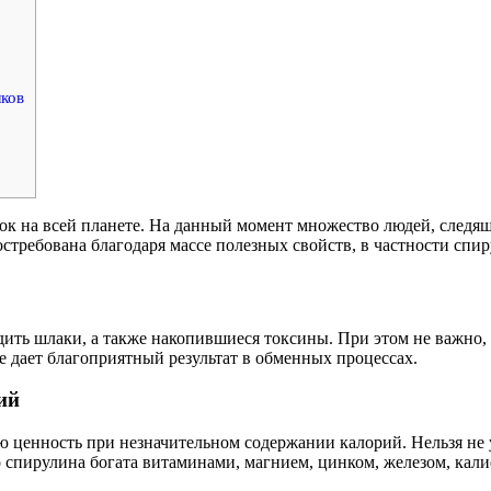
лков
ок на всей планете. На данный момент множество людей, следящи
стребована благодаря массе полезных свойств, в частности спир
ить шлаки, а также накопившиеся токсины. При этом не важно, 
е дает благоприятный результат в обменных процессах.
ий
 ценность при незначительном содержании калорий. Нельзя не у
 спирулина богата витаминами, магнием, цинком, железом, кали