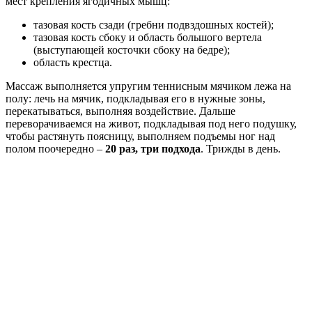
мест крепления ягодичных мышц:
тазовая кость сзади (гребни подвздошных костей);
тазовая кость сбоку и область большого вертела
(выступающей косточки сбоку на бедре);
область крестца.
Массаж выполняется упругим теннисным мячиком лежа на
полу: лечь на мячик, подкладывая его в нужные зоны,
перекатываться, выполняя воздействие. Дальше
переворачиваемся на живот, подкладывая под него подушку,
чтобы растянуть поясницу, выполняем подъемы ног над
полом поочередно –
20 раз, три подхода
. Трижды в день.