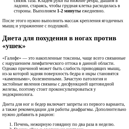
связок таза. Кладем руки на нижние ребра, дышим в
ладони, стараясь, чтобы грудная клетка расходилась в
стороны. Выполняем
1-2 минуты
ежедневно.
После этого нужно выполнить массаж крепления ягодичных
мышц и упражнение с подушкой.
Диета для похудения в ногах против
«ушек»
«Галифе» — это накопленные токсины, чаще всего связанные
с нарушением лимфатического оттока в данной области.
Однако причиной может быть слабость приводящих мышц,
из-за которой задняя поверхность бедра и икры становятся
«каменными», болезненными. Зачастую патология и
застойные явления связаны с дисфункцией щитовидной
железы, поэтому стоит проконсультироваться у
эндокринолога.
Диета для ног и бедер включает запреты из первого варианта,
а также рекомендации для работы диафрагмы. Дополнительно
нужно добавить в рацион:
Печень, нежирную говядину по два раза в неделю.