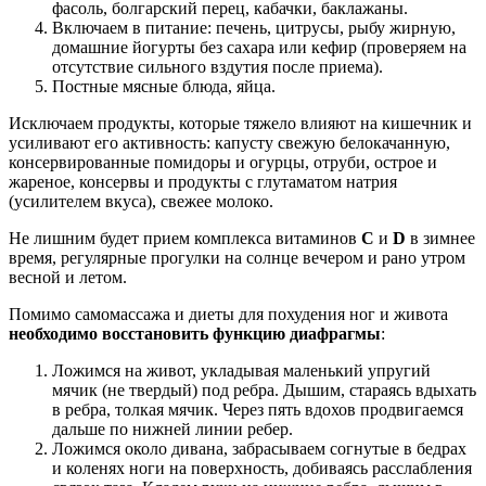
фасоль, болгарский перец, кабачки, баклажаны.
Включаем в питание: печень, цитрусы, рыбу жирную,
домашние йогурты без сахара или кефир (проверяем на
отсутствие сильного вздутия после приема).
Постные мясные блюда, яйца.
Исключаем продукты, которые тяжело влияют на кишечник и
усиливают его активность: капусту свежую белокачанную,
консервированные помидоры и огурцы, отруби, острое и
жареное, консервы и продукты с глутаматом натрия
(усилителем вкуса), свежее молоко.
Не лишним будет прием комплекса витаминов
С
и
D
в зимнее
время, регулярные прогулки на солнце вечером и рано утром
весной и летом.
Помимо самомассажа и диеты для похудения ног и живота
необходимо восстановить функцию диафрагмы
:
Ложимся на живот, укладывая маленький упругий
мячик (не твердый) под ребра. Дышим, стараясь вдыхать
в ребра, толкая мячик. Через пять вдохов продвигаемся
дальше по нижней линии ребер.
Ложимся около дивана, забрасываем согнутые в бедрах
и коленях ноги на поверхность, добиваясь расслабления