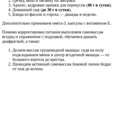
Гречку, яйцо и овсянку на завтраки.
Арахис, кедровые орешки для перекусов (
40 г в сутки
).
Домашний сыр (
до 30 г в сутки
).
Блюда из фасоли и гороха — дважды в неделю.
Дополнительно принимаем омега-3, капсулы с витамином Е.
Помимо корректировки питания выполняем самомассаж
ягодиц и упражнение с подушкой, обучаемся дышать
диафрагмой, а также:
Делаем массаж грушевидной мышцы: сидя на полу
подкладываем мячик в центр ягодичной мышцы — от
большого вертела до крестца.
Проводим активный самомассаж боковой линии бедра:
от таза до колена.