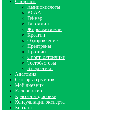
Спортпит
Аминокислоты
ВСАА
Гейнер
Глютамин
Жиросжигатели
Креатин
Оздоровление
Предтрены
Протеин
Спорт. батончики
Тестобустеры
Энергетики
Анатомия
Словарь терминов
Мой дневник
Калоризатор
Красота и здоровье
Консультации эксперта
Контакты