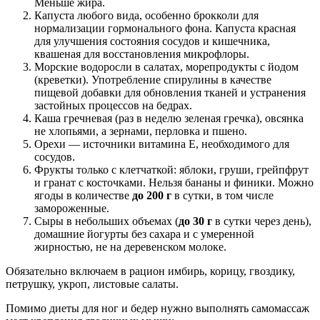
Меньше жира.
Капуста любого вида, особенно брокколи для
нормализации гормонального фона. Капуста красная
для улучшения состояния сосудов и кишечника,
квашеная для восстановления микрофлоры.
Морские водоросли в салатах, морепродукты с йодом
(креветки). Употребление спирулины в качестве
пищевой добавки для обновления тканей и устранения
застойных процессов на бедрах.
Каша гречневая (раз в неделю зеленая гречка), овсянка
не хлопьями, а зернами, перловка и пшено.
Орехи — источники витамина Е, необходимого для
сосудов.
Фрукты только с клетчаткой: яблоки, груши, грейпфрут
и гранат с косточками. Нельзя бананы и финики. Можно
ягоды в количестве
до 200 г
в сутки, в том числе
замороженные.
Сыры в небольших объемах (
до 30 г
в сутки через день),
домашние йогурты без сахара и с умеренной
жирностью, не на деревенском молоке.
Обязательно включаем в рацион имбирь, корицу, гвоздику,
петрушку, укроп, листовые салаты.
Помимо диеты для ног и бедер нужно выполнять самомассаж