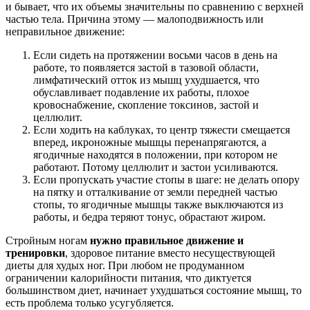
и бывает, что их объемы значительны по сравнению с верхней
частью тела. Причина этому — малоподвижность или
неправильное движение:
Если сидеть на протяжении восьми часов в день на
работе, то появляется застой в тазовой области,
лимфатический отток из мышц ухудшается, что
обуславливает подавление их работы, плохое
кровоснабжение, скопление токсинов, застой и
целлюлит.
Если ходить на каблуках, то центр тяжести смещается
вперед, икроножные мышцы перенапрягаются, а
ягодичные находятся в положении, при котором не
работают. Потому целлюлит и застои усиливаются.
Если пропускать участие стопы в шаге: не делать опору
на пятку и отталкивание от земли передней частью
стопы, то ягодичные мышцы также выключаются из
работы, и бедра теряют тонус, обрастают жиром.
Стройным ногам
нужно правильное движение и
тренировки
, здоровое питание вместо несуществующей
диеты для худых ног. При любом не продуманном
ограничении калорийности питания, что диктуется
большинством диет, начинает ухудшаться состояние мышц, то
есть проблема только усугубляется.