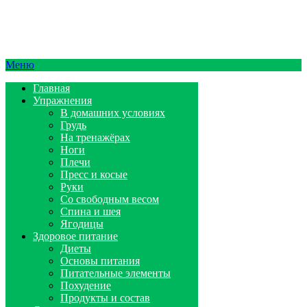
Меню
Главная
Упражнения
В домашних условиях
Грудь
На тренажёрах
Ноги
Плечи
Пресс и косые
Руки
Со свободным весом
Спина и шея
Ягодицы
Здоровое питание
Диеты
Основы питания
Питательные элементы
Похудение
Продукты и состав