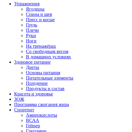
Упражнения
Ягодицы
Спина и шея
Пресс и косые
Грудь
Плечи
Руки
Ноги
На тренажёрах
Со свободным весом
В домашних условиях
Здоровое питание
Диеты
Основы питания
Питательные элементы
Похудение
Продукты и состав
Красота и здоровье
ЗОЖ
Программа сжигания жира
Спортпит
Аминокислоты
ВСАА
Гейнер
Глютамин