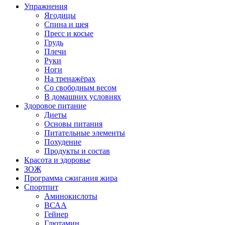
Упражнения
Ягодицы
Спина и шея
Пресс и косые
Грудь
Плечи
Руки
Ноги
На тренажёрах
Со свободным весом
В домашних условиях
Здоровое питание
Диеты
Основы питания
Питательные элементы
Похудение
Продукты и состав
Красота и здоровье
ЗОЖ
Программа сжигания жира
Спортпит
Аминокислоты
ВСАА
Гейнер
Глютамин