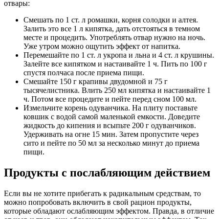
отвары:
Смешать по 1 ст. л ромашки, корня солодки и алтея.
Залить это все 1 л кипятка, дать отстояться в темном
месте и процедить. Употреблять отвар нужно на ночь.
Уже утром можно ощутить эффект от напитка.
Перемешайте по 1 ст. л укропа и льна и 4 ст. л крушины.
Залейте все кипятком и настаивайте 1 ч. Пить по 100 г
спустя полчаса после приема пищи.
Смешайте 150 г крапивы двудомной и 75 г
тысячелистника. Влить 250 мл кипятка и настаивайте 1
ч. Потом все процедите и пейте перед сном 100 мл.
Измельчите корень одуванчика. На плиту поставьте
ковшик с водой самой маленькой емкости. Доведите
жидкость до кипения и всыпьте 200 г одуванчиков.
Удерживать на огне 15 мин. Затем пропустите через
сито и пейте по 50 мл за несколько минут до приема
пищи.
Продукты с послабляющим действием
Если вы не хотите прибегать к радикальным средствам, то
можно попробовать включить в свой рацион продукты,
которые обладают ослабляющим эффектом. Правда, в отличие