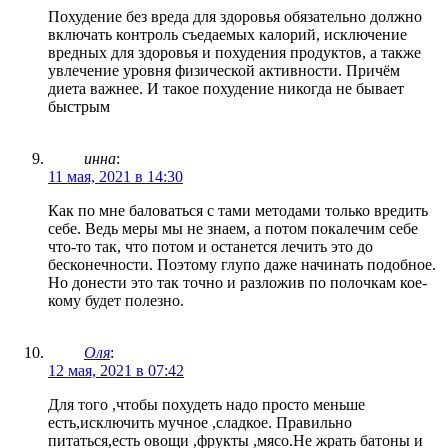
Похудение без вреда для здоровья обязательно должно
включать контроль съедаемых калорий, исключение
вредных для здоровья и похудения продуктов, а также
увлечение уровня физической активности. Причём
диета важнее. И такое похудение никогда не бывает
быстрым
инна
:
11 мая, 2021 в 14:30
Как по мне баловаться с тами методами только вредить
себе. Ведь меры мы не знаем, а потом покалечим себе
что-то так, что потом и останется лечить это до
бесконечности. Поэтому глупо даже начинать подобное.
Но донести это так точно и разложив по полочкам кое-
кому будет полезно.
Оля
:
12 мая, 2021 в 07:42
Для того ,чтобы похудеть надо просто меньше
есть,исключить мучное ,сладкое. Правильно
питаться,есть овощи ,фрукты ,мясо.Не жрать батоны и