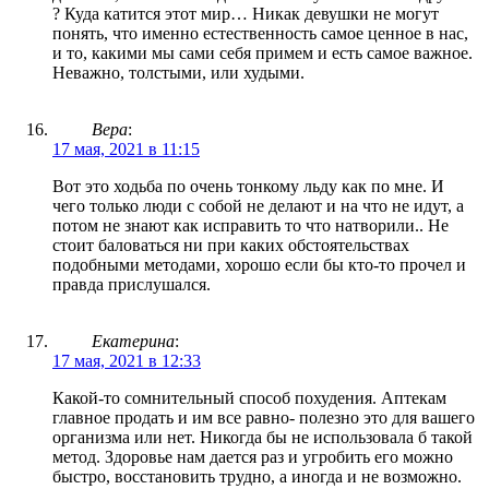
? Куда катится этот мир… Никак девушки не могут
понять, что именно естественность самое ценное в нас,
и то, какими мы сами себя примем и есть самое важное.
Неважно, толстыми, или худыми.
Вера
:
17 мая, 2021 в 11:15
Вот это ходьба по очень тонкому льду как по мне. И
чего только люди с собой не делают и на что не идут, а
потом не знают как исправить то что натворили.. Не
стоит баловаться ни при каких обстоятельствах
подобными методами, хорошо если бы кто-то прочел и
правда прислушался.
Екатерина
:
17 мая, 2021 в 12:33
Какой-то сомнительный способ похудения. Аптекам
главное продать и им все равно- полезно это для вашего
организма или нет. Никогда бы не использовала б такой
метод. Здоровье нам дается раз и угробить его можно
быстро, восстановить трудно, а иногда и не возможно.