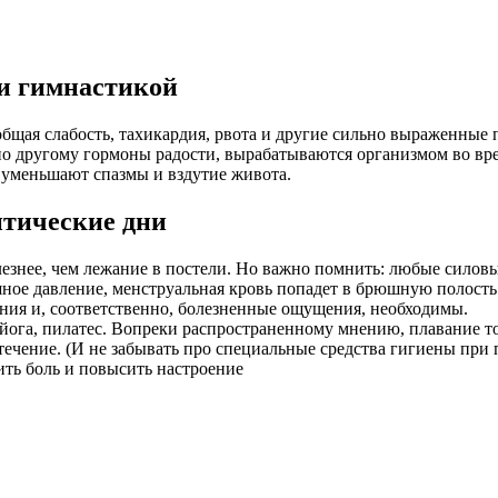
ни гимнастикой
 общая слабость, тахикардия, рвота и другие сильно выраженные
о другому гормоны радости, вырабатываются организмом во вре
 уменьшают спазмы и вздутие живота.
итические дни
лезнее, чем лежание в постели. Но важно помнить: любые силов
е давление, менструальная кровь попадет в брюшную полость и
ния и, соответственно, болезненные ощущения, необходимы.
 йога, пилатес. Вопреки распространенному мнению, плавание то
ечение. (И не забывать про специальные средства гигиены при 
ть боль и повысить настроение