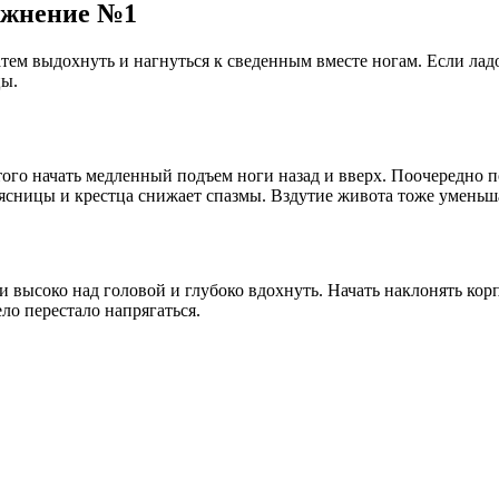
ажнение №1
атем выдохнуть и нагнуться к сведенным вместе ногам. Если лад
цы.
этого начать медленный подъем ноги назад и вверх. Поочередно 
ясницы и крестца снижает спазмы. Вздутие живота тоже уменьш
 высоко над головой и глубоко вдохнуть. Начать наклонять кор
ло перестало напрягаться.