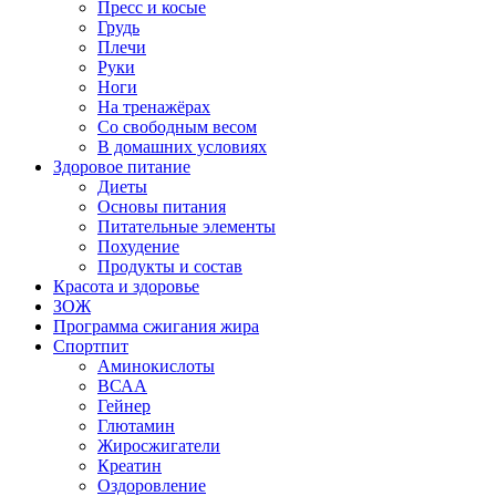
Пресс и косые
Грудь
Плечи
Руки
Ноги
На тренажёрах
Со свободным весом
В домашних условиях
Здоровое питание
Диеты
Основы питания
Питательные элементы
Похудение
Продукты и состав
Красота и здоровье
ЗОЖ
Программа сжигания жира
Спортпит
Аминокислоты
ВСАА
Гейнер
Глютамин
Жиросжигатели
Креатин
Оздоровление