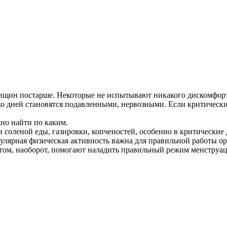
щин постарше. Некоторые не испытывают никакого дискомфорта 
 дней становятся подавленными, нервозными. Если критические
но найти по каким.
 соленой еды, газировки, копченостей, особенно в критические 
лярная физическая активность важна для правильной работы ор
ортом, наоборот, помогают наладить правильный режим менструа