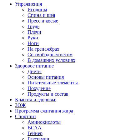
Упражнения
Ягодицы
Спина и шея
Пресс и косые
Грудь
Плечи
Руки
Ноги
На тренажёрах
Со свободным весом
В домашних условиях
Здоровое питание
Диеты
Основы питания
Питательные элементы
Похудение
Продукты и состав
Красота и здоровье
ЗОЖ
Программа сжигания жира
Спортпит
Аминокислоты
ВСАА
Гейнер
Глютамин