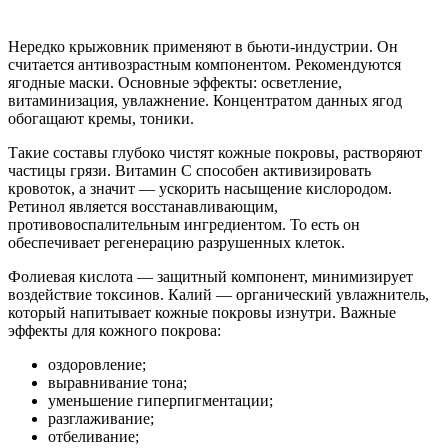
Нередко крыжовник применяют в бьюти-индустрии. Он
считается антивозрастным компонентом. Рекомендуются
ягодные маски. Основные эффекты: осветление,
витаминизация, увлажнение. Концентратом данных ягод
обогащают кремы, тоники.
Такие составы глубоко чистят кожные покровы, растворяют
частицы грязи. Витамин C способен активизировать
кровоток, а значит — ускорить насыщение кислородом.
Ретинол является восстанавливающим,
противовоспалительным ингредиентом. То есть он
обеспечивает регенерацию разрушенных клеток.
Фолиевая кислота — защитный компонент, минимизирует
воздействие токсинов. Калий — органический увлажнитель,
который напитывает кожные покровы изнутри. Важные
эффекты для кожного покрова:
оздоровление;
выравнивание тона;
уменьшение гиперпигментации;
разглаживание;
отбеливание;