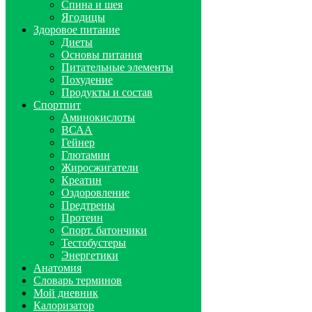
Спина и шея
Ягодицы
Здоровое питание
Диеты
Основы питания
Питательные элементы
Похудение
Продукты и состав
Спортпит
Аминокислоты
ВСАА
Гейнер
Глютамин
Жиросжигатели
Креатин
Оздоровление
Предтрены
Протеин
Спорт. батончики
Тестобустеры
Энергетики
Анатомия
Словарь терминов
Мой дневник
Калоризатор