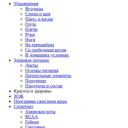
Упражнения
Ягодицы
Спина и шея
Пресс и косые
Грудь
Плечи
Руки
Ноги
На тренажёрах
Со свободным весом
В домашних условиях
Здоровое питание
Диеты
Основы питания
Питательные элементы
Похудение
Продукты и состав
Красота и здоровье
ЗОЖ
Программа сжигания жира
Спортпит
Аминокислоты
ВСАА
Гейнер
Глютамин