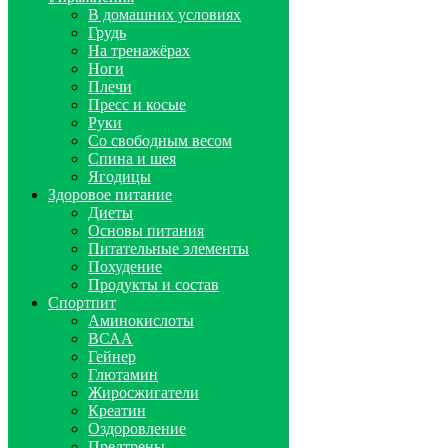
В домашних условиях
Грудь
На тренажёрах
Ноги
Плечи
Пресс и косые
Руки
Со свободным весом
Спина и шея
Ягодицы
Здоровое питание
Диеты
Основы питания
Питательные элементы
Похудение
Продукты и состав
Спортпит
Аминокислоты
ВСАА
Гейнер
Глютамин
Жиросжигатели
Креатин
Оздоровление
Предтрены