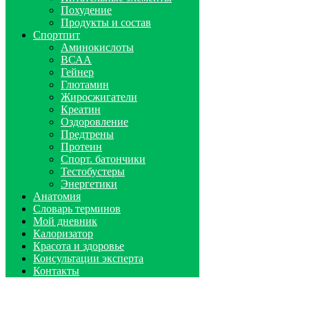
Похудение
Продукты и состав
Спортпит
Аминокислоты
ВСАА
Гейнер
Глютамин
Жиросжигатели
Креатин
Оздоровление
Предтрены
Протеин
Спорт. батончики
Тестобустеры
Энергетики
Анатомия
Словарь терминов
Мой дневник
Калоризатор
Красота и здоровье
Консультации эксперта
Контакты