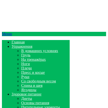
Меню
Главная
Упражнения
В домашних условиях
Грудь
На тренажёрах
Ноги
Плечи
Пресс и косые
Руки
Со свободным весом
Спина и шея
Ягодицы
Здоровое питание
Диеты
Основы питания
Питательные элементы