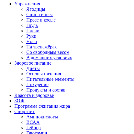
Упражнения
Ягодицы
Спина и шея
Пресс и косые
Грудь
Плечи
Руки
Ноги
На тренажёрах
Со свободным весом
В домашних условиях
Здоровое питание
Диеты
Основы питания
Питательные элементы
Похудение
Продукты и состав
Красота и здоровье
ЗОЖ
Программа сжигания жира
Спортпит
Аминокислоты
ВСАА
Гейнер
Глютамин