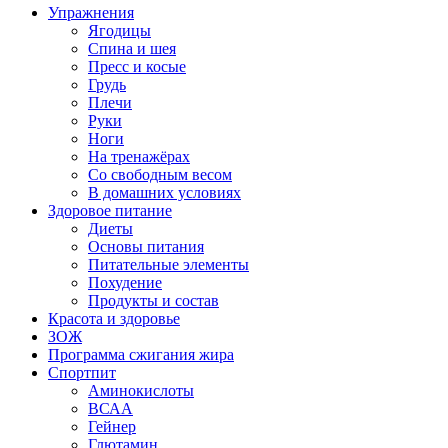
Упражнения
Ягодицы
Спина и шея
Пресс и косые
Грудь
Плечи
Руки
Ноги
На тренажёрах
Со свободным весом
В домашних условиях
Здоровое питание
Диеты
Основы питания
Питательные элементы
Похудение
Продукты и состав
Красота и здоровье
ЗОЖ
Программа сжигания жира
Спортпит
Аминокислоты
ВСАА
Гейнер
Глютамин