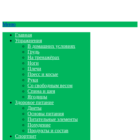
Меню
Главная
Упражнения
В домашних условиях
Грудь
На тренажёрах
Ноги
Плечи
Пресс и косые
Руки
Со свободным весом
Спина и шея
Ягодицы
Здоровое питание
Диеты
Основы питания
Питательные элементы
Похудение
Продукты и состав
Спортпит