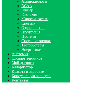
Аминокислоты
ВСАА
Гейнер
Глютамин
Жиросжигатели
Креатин
Оздоровление
Предтрены
Протеин
Спорт. батончики
Тестобустеры
Энергетики
Анатомия
Словарь терминов
Мой дневник
Калоризатор
Красота и здоровье
Консультации эксперта
Контакты