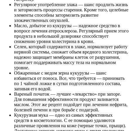
Регулярное употребление злака — шанс продлить жизнь
и затормозить процессы старения. Кроме того, целебные
элементы способны затормозить развитие
злокачественных опухолей.
Масло, добытое из кукурузы — надежное средство в
вопросе лечения атеросклероза. Регулярный прием этого
продукта в небольшой дозировке способствует
снижению уровня холестерина в крови.
Селен, который содержится в злаке, нормализует работу
нервной системы, снижает объем вредного холестерина,
надежно защищает мембраны клеток от разрушения,
помогает поддерживать массу тела на нормальном
уровне.
Обжаренные с медом зерна кукурузы — шанс
избавиться от поноса. Все, что требуется — принимать
по 1 чайной ложке в сутки подготовленного состава,
запивая его водой.
Вареный початок — лучшее «лекарство» при запоре.
Для повышения эффективности продукт заливается
маслом. Этот же рецепт подойдет при лечении нефрита,
болезней печени и при борьбе с подагрой.
Кукурузная мука — одно из самых эффективных
средств в косметологии. С ее помощью удаляются
различные проявления на коже (черные точки, прыщи).
Достаточно смешать немного муки с двумя столовыми