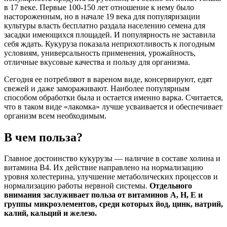
в 17 веке. Первые 100-150 лет отношение к нему было
настороженным, но в начале 19 века для популяризации
культуры власть бесплатно раздала населению семена для
засадки имеющихся площадей. И популярность не заставила
себя ждать. Кукуруза показала неприхотливость к погодным
условиям, универсальность применения, урожайность,
отличные вкусовые качества и пользу для организма.
Сегодня ее потребляют в вареном виде, консервируют, едят
свежей и даже замораживают. Наиболее популярным
способом обработки была и остается именно варка. Считается,
что в таком виде «лакомка» лучше усваивается и обеспечивает
организм всем необходимым.
В чем польза?
Главное достоинство кукурузы — наличие в составе холина и
витамина B4. Их действие направлено на нормализацию
уровня холестерина, улучшение метаболических процессов и
нормализацию работы нервной системы.
Отдельного
внимания заслуживает польза от витаминов A, H, E и
группы микроэлементов, среди которых йод, цинк, натрий,
калий, кальций и железо.