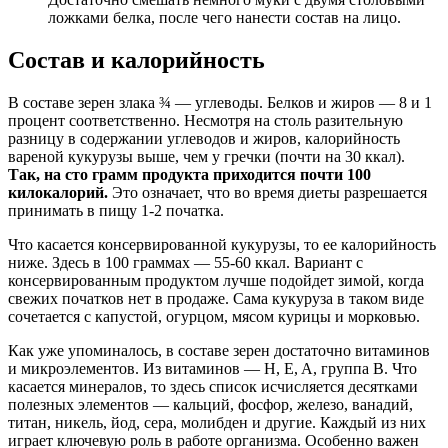
ложками белка, после чего нанести состав на лицо.
Состав и калорийность
В составе зерен злака ¾ — углеводы. Белков и жиров — 8 и 1
процент соответственно. Несмотря на столь разительную
разницу в содержании углеводов и жиров, калорийность
вареной кукурузы выше, чем у гречки (почти на 30 ккал).
Так, на сто грамм продукта приходится почти 100
килокалорий.
Это означает, что во время диеты разрешается
принимать в пищу 1-2 початка.
Что касается консервированной кукурузы, то ее калорийность
ниже. Здесь в 100 граммах — 55-60 ккал. Вариант с
консервированным продуктом лучше подойдет зимой, когда
свежих початков нет в продаже. Сама кукуруза в таком виде
сочетается с капустой, огурцом, мясом курицы и морковью.
Как уже упоминалось, в составе зерен достаточно витаминов
и микроэлементов. Из витаминов — H, E, A, группа B. Что
касается минералов, то здесь список исчисляется десятками
полезных элементов — кальций, фосфор, железо, ванадий,
титан, никель, йод, сера, молибден и другие. Каждый из них
играет ключевую роль в работе организма. Особенно важен