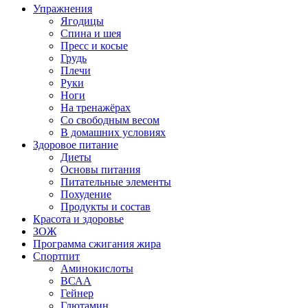
Упражнения
Ягодицы
Спина и шея
Пресс и косые
Грудь
Плечи
Руки
Ноги
На тренажёрах
Со свободным весом
В домашних условиях
Здоровое питание
Диеты
Основы питания
Питательные элементы
Похудение
Продукты и состав
Красота и здоровье
ЗОЖ
Программа сжигания жира
Спортпит
Аминокислоты
ВСАА
Гейнер
Глютамин