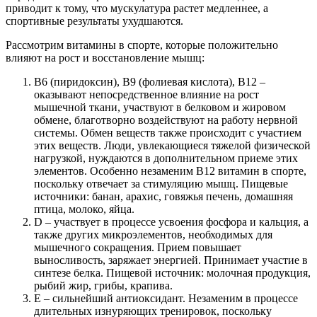
приводит к тому, что мускулатура растет медленнее, а
спортивные результаты ухудшаются.
Рассмотрим витамины в спорте, которые положительно
влияют на рост и восстановление мышц:
В6 (пиридоксин), В9 (фолиевая кислота), В12 –
оказывают непосредственное влияние на рост
мышечной ткани, участвуют в белковом и жировом
обмене, благотворно воздействуют на работу нервной
системы. Обмен веществ также происходит с участием
этих веществ. Люди, увлекающиеся тяжелой физической
нагрузкой, нуждаются в дополнительном приеме этих
элементов. Особенно незаменим В12 витамин в спорте,
поскольку отвечает за стимуляцию мышц. Пищевые
источники: банан, арахис, говяжья печень, домашняя
птица, молоко, яйца.
D – участвует в процессе усвоения фосфора и кальция, а
также других микроэлементов, необходимых для
мышечного сокращения. Прием повышает
выносливость, заряжает энергией. Принимает участие в
синтезе белка. Пищевой источник: молочная продукция,
рыбий жир, грибы, крапива.
Е – сильнейший антиоксидант. Незаменим в процессе
длительных изнуряющих тренировок, поскольку