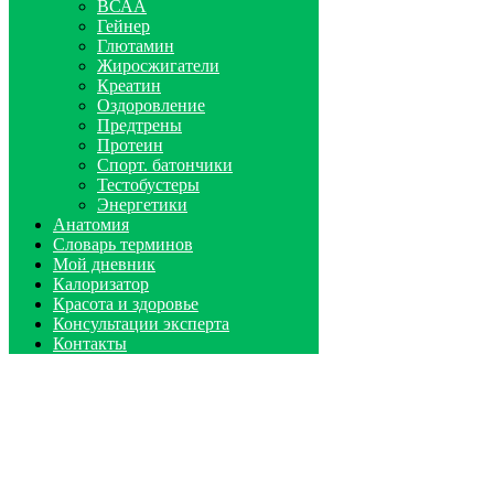
ВСАА
Гейнер
Глютамин
Жиросжигатели
Креатин
Оздоровление
Предтрены
Протеин
Спорт. батончики
Тестобустеры
Энергетики
Анатомия
Словарь терминов
Мой дневник
Калоризатор
Красота и здоровье
Консультации эксперта
Контакты