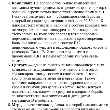
Компливит.
На вопрос о том, какие комплексные
витамины лучше принимать в зрелом возрасте, доктор с
большой вероятностью посоветует именно Компливит.
Главное преимущество — сбалансированный состав,
который подходит для женщин в возрасте 30-50 лет. К
плюсам стоит отнести и наличие в составе кобальта, чем
не могут похвастаться конкуренты. Благодаря наличию
этого элемента, комплекс справляется с вопросами
нормализации обменных процессов и кроветворения.
Большой плюс — наличие в составе В12,
принимающего участие в расщеплении белков, жиров и
углеводов. Также В12 отлично справляется с
проблемами ЖКТ и помогает организму усваивать
железо.
Центрум
— один из лучших витаминно-минеральных
комплексов, заслуживший популярность благодаря
сбалансированному составу и способности быстро
восполнять дефицит энергии в организме. Также
действие направлено на снижение уровня холестерина в
крови и стимуляцию деления клеток. Часто Центрум
назначается как надежное средство в вопросах борьбы
со злокачественными опухолями и дефицитом
витаминов D и кобальта.
Мерц
— качественная добавка, в которой нашлось место
столь важным для удержания молодости витаминам