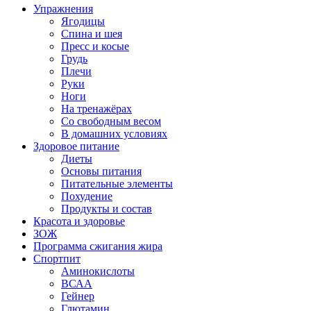
Упражнения
Ягодицы
Спина и шея
Пресс и косые
Грудь
Плечи
Руки
Ноги
На тренажёрах
Со свободным весом
В домашних условиях
Здоровое питание
Диеты
Основы питания
Питательные элементы
Похудение
Продукты и состав
Красота и здоровье
ЗОЖ
Программа сжигания жира
Спортпит
Аминокислоты
ВСАА
Гейнер
Глютамин