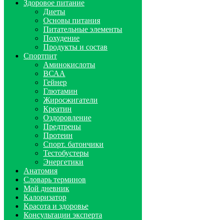
Здоровое питание
Диеты
Основы питания
Питательные элементы
Похудение
Продукты и состав
Спортпит
Аминокислоты
ВСАА
Гейнер
Глютамин
Жиросжигатели
Креатин
Оздоровление
Предтрены
Протеин
Спорт. батончики
Тестобустеры
Энергетики
Анатомия
Словарь терминов
Мой дневник
Калоризатор
Красота и здоровье
Консультации эксперта