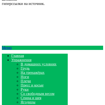
гиперссылки на источник.
Меню
Главная
Упражнения
В домашних условиях
Грудь
На тренажёрах
Ноги
Плечи
Пресс и косые
Руки
Со свободным весом
Спина и шея
Ягодицы