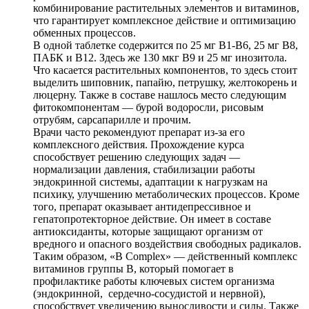
комбинирование растительных элементов и витаминов,
что гарантирует комплексное действие и оптимизацию
обменных процессов.
В одной таблетке содержится по 25 мг В1-В6, 25 мг В8,
ПАБК и В12. Здесь же 130 мкг В9 и 25 мг инозитола.
Что касается растительных компонентов, то здесь стоит
выделить шиповник, папайю, петрушку, желтокорень и
люцерну. Также в составе нашлось место следующим
фитокомпонентам — бурой водоросли, рисовым
отрубям, сарсапарилле и прочим.
Врачи часто рекомендуют препарат из-за его
комплексного действия. Прохождение курса
способствует решению следующих задач —
нормализации давления, стабилизации работы
эндокринной системы, адаптации к нагрузкам на
психику, улучшению метаболических процессов. Кроме
того, препарат оказывает антидепрессивное и
гепатопротекторное действие. Он имеет в составе
антиоксиданты, которые защищают организм от
вредного и опасного воздействия свободных радикалов.
Таким образом, «B Complex» — действенный комплекс
витаминов группы В, который помогает в
профилактике работы ключевых систем организма
(эндокринной, сердечно-сосудистой и нервной),
способствует увеличению выносливости и силы. Также