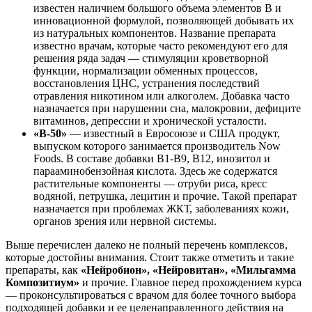
известен наличием большого объема элементов B и
инновационной формулой, позволяющей добывать их
из натуральных компонентов. Название препарата
известно врачам, которые часто рекомендуют его для
решения ряда задач — стимуляции кроветворной
функции, нормализации обменных процессов,
восстановления ЦНС, устранения последствий
отравления никотином или алкоголем. Добавка часто
назначается при нарушении сна, малокровии, дефиците
витаминов, депрессии и хронической усталости.
«В-50»
— известный в Евросоюзе и США продукт,
выпуском которого занимается производитель Now
Foods. В составе добавки В1-В9, В12, инозитол и
парааминобензойная кислота. Здесь же содержатся
растительные компоненты — отруби риса, кресс
водяной, петрушка, лецитин и прочие. Такой препарат
назначается при проблемах ЖКТ, заболеваниях кожи,
органов зрения или нервной системы.
Выше перечислен далеко не полный перечень комплексов,
которые достойны внимания. Стоит также отметить и такие
препараты, как
«Нейробион», «Нейровитан», «Мильгамма
Композитиум»
и прочие. Главное перед прохождением курса
— проконсультироваться с врачом для более точного выбора
подходящей добавки и ее целенаправленного действия на