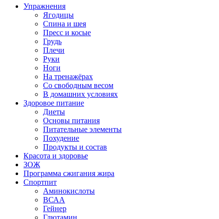
Упражнения
Ягодицы
Спина и шея
Пресс и косые
Грудь
Плечи
Руки
Ноги
На тренажёрах
Со свободным весом
В домашних условиях
Здоровое питание
Диеты
Основы питания
Питательные элементы
Похудение
Продукты и состав
Красота и здоровье
ЗОЖ
Программа сжигания жира
Спортпит
Аминокислоты
ВСАА
Гейнер
Глютамин