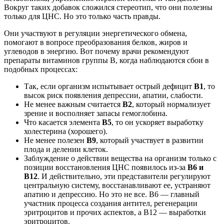
Вокруг таких добавок сложился стереотип, что они полезны
только для ЦНС. Но это только часть правды.
Они участвуют в регуляции энергетического обмена,
помогают в вопросе преобразования белков, жиров и
углеводов в энергию. Вот почему врачи рекомендуют
препараты витаминов группы В, когда наблюдаются сбои в
подобных процессах:
Так, если организм испытывает острый дефицит
В1
, то
высок риск появления депрессии, апатии, слабости.
Не менее важным считается
В2
, который нормализует
зрение и восполняет запасы гемоглобина.
Что касается элемента
В5
, то он ускоряет выработку
холестерина (хорошего).
Не менее полезен
В9
, который участвует в развитии
плода и делении клеток.
Заблуждение о действии вещества на организм только с
позиции восстановления ЦНС появилось из-за
В6 и
В12
. И действительно, эти представители регулируют
центральную систему, восстанавливают ее, устраняют
апатию и депрессию. Но это не все. В6 — главный
участник процесса создания антител, регенерации
эритроцитов и прочих аспектов, а В12 — выработки
эритроцитов.