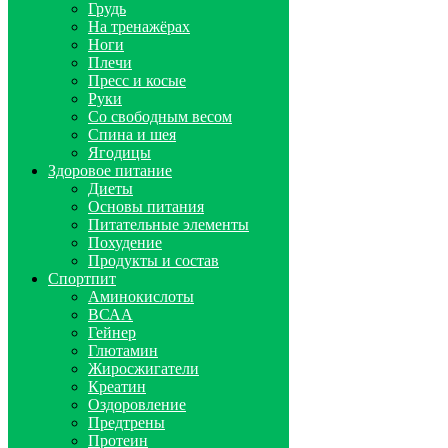
Грудь
На тренажёрах
Ноги
Плечи
Пресс и косые
Руки
Со свободным весом
Спина и шея
Ягодицы
Здоровое питание
Диеты
Основы питания
Питательные элементы
Похудение
Продукты и состав
Спортпит
Аминокислоты
ВСАА
Гейнер
Глютамин
Жиросжигатели
Креатин
Оздоровление
Предтрены
Протеин