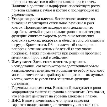
полезных элементов в области кишечника и почек.
Наличие в достатке кальциферола способствует росту
притока кальция к зубам и костям с последующим их
укреплением.
Ускорение роста клеток
. Достаточное количество
витамина гарантирует стабильное развитие и рост
клеток. Проведенные исследования доказали, что
вырабатываемый гормон кальцитриол выполняет ряд
функций: снижает скорость роста онкологических
клеток на кожных покровах, в области толстой кишки и
в груди. Кроме этого, D3 — надежный помощник в
вопросах лечения кожных болезней (в том числе
псориаза). Также применяется при решении проблем с
яичниками, простатой и лейкозом.
Иммунитет
. Здесь стоит отметить результаты
исследований, согласно которым достаточный объем
кальциферола гарантирует нормальную работу костного
мозга и отвечает за выработку моноцитов — иммунных
клеток, которые укрепляют защитные функции
организма.
Гормональная система
. Витамин Д выступает в роли
координатора синтеза инсулина в организме. Это значит,
что элемент действует на уровень глюкозы в плазме.
ЦНС
. Выше упоминалось, что прием вещества —
гарантия поддержания достаточного уровня кальция.