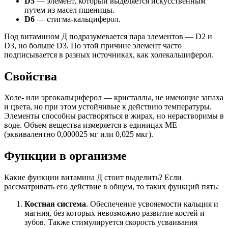
D5
— элемент, который выделяется искусственным
путем из масел пшеницы.
D6
— стигма-кальциферол.
Под витамином Д подразумевается пара элементов — D2 и
D3, но больше D3. По этой причине элемент часто
подписывается в разных источниках, как холекальциферол.
Свойства
Холе- или эргокальциферол — кристаллы, не имеющие запаха
и цвета, но при этом устойчивые к действию температуры.
Элементы способны растворяться в жирах, но нерастворимы в
воде. Объем вещества измеряется в единицах МЕ
(эквивалентно 0,000025 мг или 0,025 мкг).
Функции в организме
Какие функции витамина Д стоит выделить? Если
рассматривать его действие в общем, то таких функций пять:
Костная система
. Обеспечение усвояемости кальция и
магния, без которых невозможно развитие костей и
зубов. Также стимулируется скорость усваивания