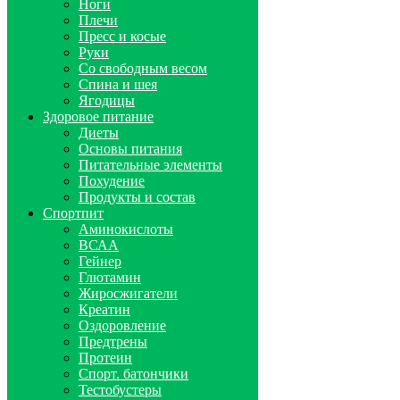
Ноги
Плечи
Пресс и косые
Руки
Со свободным весом
Спина и шея
Ягодицы
Здоровое питание
Диеты
Основы питания
Питательные элементы
Похудение
Продукты и состав
Спортпит
Аминокислоты
ВСАА
Гейнер
Глютамин
Жиросжигатели
Креатин
Оздоровление
Предтрены
Протеин
Спорт. батончики
Тестобустеры