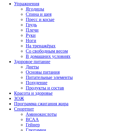
Упражнения
Ягодицы
Спина и шея
Пресс и косые
Грудь
Плечи
Руки
Ноги
На тренажёрах
Со свободным весом
В домашних условиях
Здоровое питание
Диеты
Основы питания
Питательные элементы
Похудение
Продукты и состав
Красота и здоровье
ЗОЖ
Программа сжигания жира
Спортпит
Аминокислоты
ВСАА
Гейнер
Глютамин