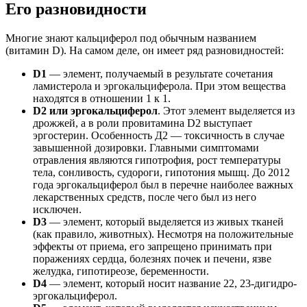
Его разновидности
Многие знают кальциферол под обычным названием
(витамин D). На самом деле, он имеет ряд разновидностей:
D1
— элемент, получаемый в результате сочетания
ламистерола и эргокальциферола. При этом вещества
находятся в отношении 1 к 1.
D2 или эргокальциферол
. Этот элемент выделяется из
дрожжей, а в роли провитамина D2 выступает
эргостерин. Особенность Д2 — токсичность в случае
завышенной дозировки. Главными симптомами
отравления являются гипотрофия, рост температуры
тела, сонливость, судороги, гипотония мышц. До 2012
года эргокальциферол был в перечне наиболее важных
лекарственных средств, после чего был из него
исключен.
D3
— элемент, который выделяется из живых тканей
(как правило, животных). Несмотря на положительные
эффекты от приема, его запрещено принимать при
поражениях сердца, болезнях почек и печени, язве
желудка, гипотиреозе, беременности.
D4
— элемент, который носит название 22, 23-дигидро-
эргокальциферол.