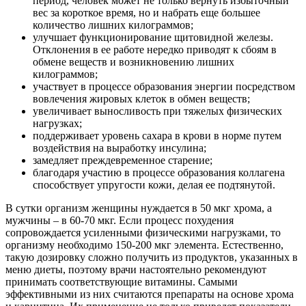
период, человек может не только вернуть избыточный
вес за короткое время, но и набрать еще большее
количество лишних килограммов;
улучшает функционирование щитовидной железы.
Отклонения в ее работе нередко приводят к сбоям в
обмене веществ и возникновению лишних
килограммов;
участвует в процессе образования энергии посредством
вовлечения жировых клеток в обмен веществ;
увеличивает выносливость при тяжелых физических
нагрузках;
поддерживает уровень сахара в крови в норме путем
воздействия на выработку инсулина;
замедляет преждевременное старение;
благодаря участию в процессе образования коллагена
способствует упругости кожи, делая ее подтянутой.
В сутки организм женщины нуждается в 50 мкг хрома, а
мужчины – в 60-70 мкг. Если процесс похудения
сопровождается усиленными физическими нагрузками, то
организму необходимо 150-200 мкг элемента. Естественно,
такую дозировку сложно получить из продуктов, указанных в
меню диеты, поэтому врачи настоятельно рекомендуют
принимать соответствующие витамины. Самыми
эффективными из них считаются препараты на основе хрома