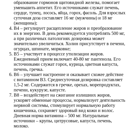
образование гормонов щитовидной железы, помогает
уменьшить аппетит. Его источниками служат печень,
сердце, тунец, лосось, яйца, горох, фасоль. Для взрослых
суточная доза составляет 16 мг (мужчины) и 18 мг
(женщины);
В4 – регулирует расщепление жиров и преобразование
их в энергию. В день рекомендуется употреблять 500 мг,
а при различных патологиях дозировка может
значительно увеличиться. Холин присутствует в печени,
огурцах, шпинате, морковке;
В5 – участвует в процессе утилизации жиров.
Ежедневный прием включает 40-80 мг пантенола. Его
источниками служат горох, курица, цветная капуста,
печень, гречка.
В6 – улучшает настроение и оказывает схожее действие
с витамином В3. Среднесуточная дозировка составляет
1,5-2 мг. Содержится в гречке, орехах, морепродуктах,
печени, кукурузе, капусте.
В8 – воздействует на сжигание излишних жиров,
ускоряет обменные процессы, нормализует деятельность
нервной системы, стимулирует нормальную работу
кишечника, сохраняет здоровый вид кожи и волос.
Дневная норма витамина – 500 мг. Натуральные
источники – крупы, цитрусовые, капуста, печень,
молоко.