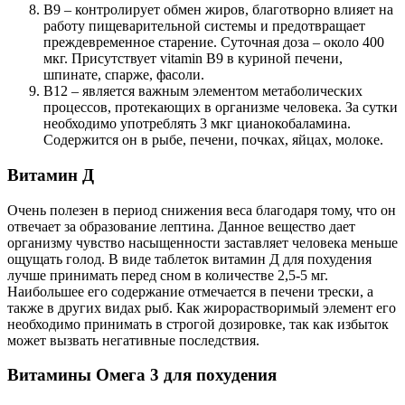
В9 – контролирует обмен жиров, благотворно влияет на
работу пищеварительной системы и предотвращает
преждевременное старение. Суточная доза – около 400
мкг. Присутствует vitamin В9 в куриной печени,
шпинате, спарже, фасоли.
В12 – является важным элементом метаболических
процессов, протекающих в организме человека. За сутки
необходимо употреблять 3 мкг цианокобаламина.
Содержится он в рыбе, печени, почках, яйцах, молоке.
Витамин Д
Очень полезен в период снижения веса благодаря тому, что он
отвечает за образование лептина. Данное вещество дает
организму чувство насыщенности заставляет человека меньше
ощущать голод. В виде таблеток витамин Д для похудения
лучше принимать перед сном в количестве 2,5-5 мг.
Наибольшее его содержание отмечается в печени трески, а
также в других видах рыб. Как жирорастворимый элемент его
необходимо принимать в строгой дозировке, так как избыток
может вызвать негативные последствия.
Витамины Омега 3 для похудения