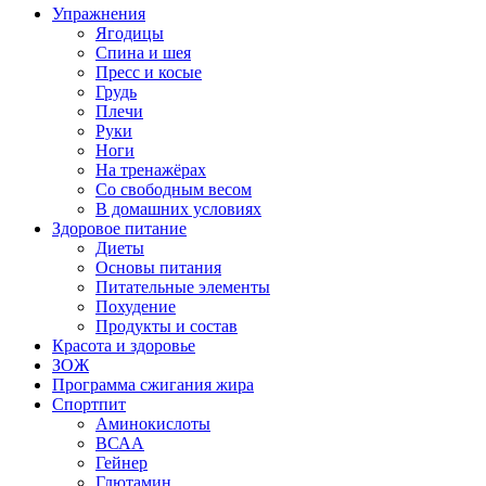
Упражнения
Ягодицы
Спина и шея
Пресс и косые
Грудь
Плечи
Руки
Ноги
На тренажёрах
Со свободным весом
В домашних условиях
Здоровое питание
Диеты
Основы питания
Питательные элементы
Похудение
Продукты и состав
Красота и здоровье
ЗОЖ
Программа сжигания жира
Спортпит
Аминокислоты
ВСАА
Гейнер
Глютамин