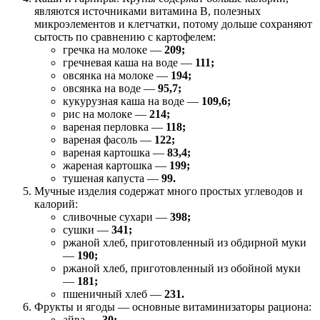
являются источниками витамина В, полезных
микроэлементов и клетчатки, потому дольше сохраняют
сытость по сравнению с картофелем:
гречка на молоке —
209;
гречневая каша на воде —
111;
овсянка на молоке —
194;
овсянка на воде —
95,7;
кукурузная каша на воде —
109,6;
рис на молоке —
214;
вареная перловка —
118;
вареная фасоль —
122;
вареная картошка —
83,4;
жареная картошка —
199;
тушеная капуста —
99.
Мучные изделия содержат много простых углеводов и
калорий:
сливочные сухари —
398;
сушки —
341;
ржаной хлеб, приготовленный из обдирной муки
—
190;
ржаной хлеб, приготовленный из обойной муки
—
181;
пшеничный хлеб —
231.
Фрукты и ягоды — основные витаминизаторы рациона:
айва —
30;