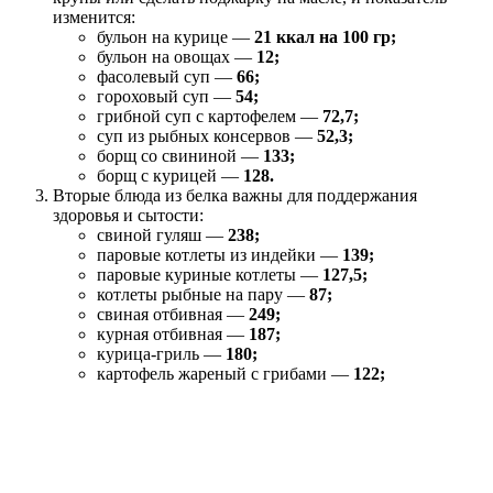
изменится:
бульон на курице —
21 ккал на 100 гр;
бульон на овощах —
12;
фасолевый суп —
66;
гороховый суп —
54;
грибной суп с картофелем —
72,7;
суп из рыбных консервов —
52,3;
борщ со свининой —
133;
борщ с курицей —
128.
Вторые блюда из белка важны для поддержания
здоровья и сытости:
свиной гуляш —
238;
паровые котлеты из индейки —
139;
паровые куриные котлеты —
127,5;
котлеты рыбные на пару —
87;
свиная отбивная —
249;
курная отбивная —
187;
курица-гриль —
180;
картофель жареный с грибами —
122;