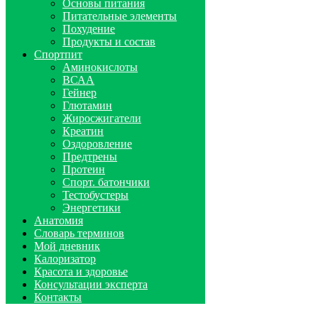
Основы питания
Питательные элементы
Похудение
Продукты и состав
Спортпит
Аминокислоты
ВСАА
Гейнер
Глютамин
Жиросжигатели
Креатин
Оздоровление
Предтрены
Протеин
Спорт. батончики
Тестобустеры
Энергетики
Анатомия
Словарь терминов
Мой дневник
Калоризатор
Красота и здоровье
Консультации эксперта
Контакты