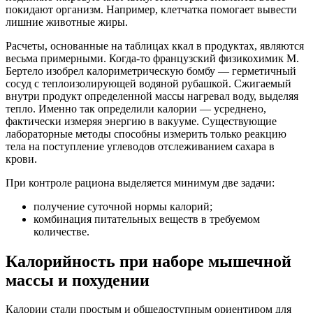
покидают организм. Например, клетчатка помогает вывести
лишние животные жиры.
Расчеты, основанные на таблицах ккал в продуктах, являются
весьма примерными. Когда-то французский физикохимик М.
Бертело изобрел калориметрическую бомбу — герметичный
сосуд с теплоизолирующей водяной рубашкой. Сжигаемый
внутри продукт определенной массы нагревал воду, выделяя
тепло. Именно так определили калории — усреднено,
фактически измеряя энергию в вакууме. Существующие
лабораторные методы способны измерить только реакцию
тела на поступление углеводов отслеживанием сахара в
крови.
При контроле рациона выделяется минимум две задачи:
получение суточной нормы калорий;
комбинация питательных веществ в требуемом
количестве.
Калорийность при наборе мышечной
массы и похудении
Калории стали простым и общедоступным ориентиром для