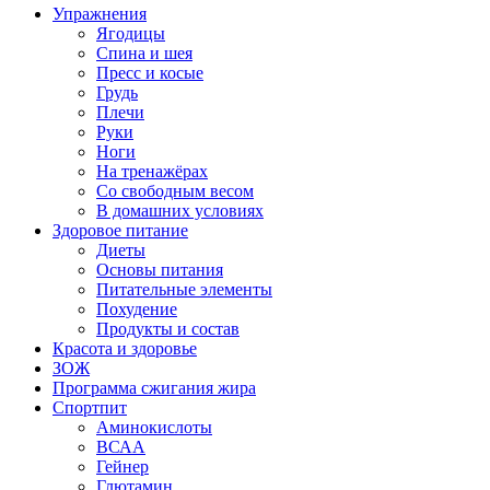
Упражнения
Ягодицы
Спина и шея
Пресс и косые
Грудь
Плечи
Руки
Ноги
На тренажёрах
Со свободным весом
В домашних условиях
Здоровое питание
Диеты
Основы питания
Питательные элементы
Похудение
Продукты и состав
Красота и здоровье
ЗОЖ
Программа сжигания жира
Спортпит
Аминокислоты
ВСАА
Гейнер
Глютамин