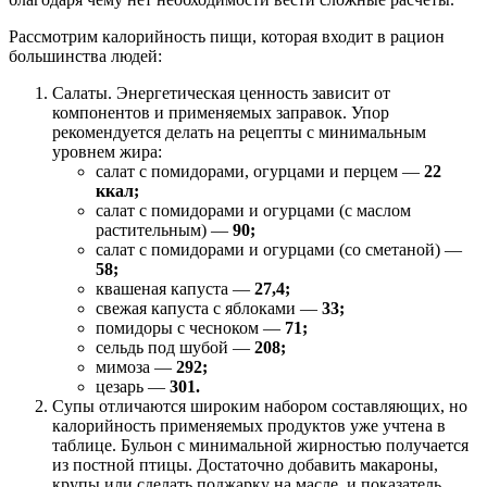
Рассмотрим калорийность пищи, которая входит в рацион
большинства людей:
Салаты. Энергетическая ценность зависит от
компонентов и применяемых заправок. Упор
рекомендуется делать на рецепты с минимальным
уровнем жира:
салат с помидорами, огурцами и перцем —
22
ккал;
салат с помидорами и огурцами (с маслом
растительным) —
90;
салат с помидорами и огурцами (со сметаной) —
58;
квашеная капуста —
27,4;
свежая капуста с яблоками —
33;
помидоры с чесноком —
71;
сельдь под шубой —
208;
мимоза —
292;
цезарь —
301.
Супы отличаются широким набором составляющих, но
калорийность применяемых продуктов уже учтена в
таблице. Бульон с минимальной жирностью получается
из постной птицы. Достаточно добавить макароны,
крупы или сделать поджарку на масле, и показатель