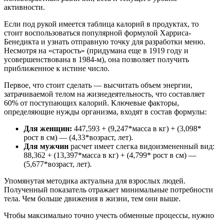
активности.
Если под рукой имеется таблица калорий в продуктах, то
стоит воспользоваться популярной формулой Харриса-
Бенедикта и узнать отправную точку для разработки меню.
Несмотря на «старость» (придумана еще в 1919 году и
усовершенствована в 1984-м), она позволяет получить
приближенное к истине число.
Первое, что стоит сделать — высчитать объем энергии,
затрачиваемой телом на жизнедеятельность, что составляет
60% от поступающих калорий. Ключевые факторы,
определяющие нужды организма, входят в состав формулы:
Для женщин:
447,593 + (9,247*масса в кг) + (3,098*
рост в см) — (4,33*возраст, лет).
Для мужчин
расчет имеет слегка видоизмененный вид:
88,362 + (13,397*масса в кг) + (4,799* рост в см) —
(5,677*возраст, лет).
Упомянутая методика актуальна для взрослых людей.
Полученный показатель отражает минимальные потребности
тела. Чем больше движения в жизни, тем они выше.
Чтобы максимально точно учесть обменные процессы, нужно