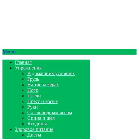
Меню
Главная
Упражнения
В домашних условиях
Грудь
На тренажёрах
Ноги
Плечи
Пресс и косые
Руки
Со свободным весом
Спина и шея
Ягодицы
Здоровое питание
Диеты