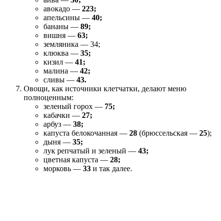
авокадо —
223;
апельсины —
40;
бананы —
89;
вишня —
63;
земляника — 34;
клюква —
35;
кизил —
41;
малина —
42;
сливы —
43.
Овощи, как источники клетчатки, делают меню
полноценным:
зеленый горох —
75;
кабачки —
27;
арбуз —
38;
капуста белокочанная —
28
(брюссельская —
25
);
дыня —
35;
лук репчатый и зеленый —
43;
цветная капуста —
28;
морковь —
33
и так далее.