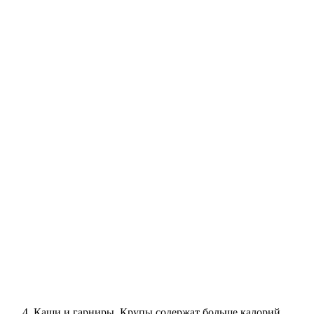
Каши и гарниры. Крупы содержат больше калорий,