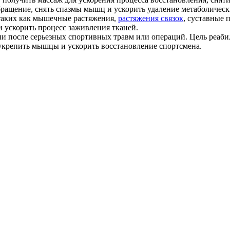
ащение, снять спазмы мышц и ускорить удаление метаболически
таких как мышечные растяжения,
растяжения связок
, суставные 
 ускорить процесс заживления тканей.
ии после серьезных спортивных травм или операций. Цель реаб
укрепить мышцы и ускорить восстановление спортсмена.