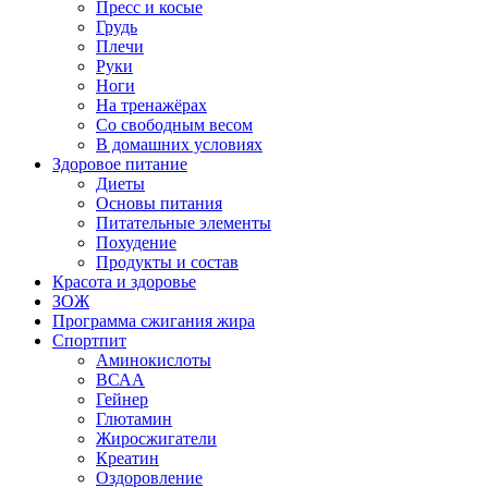
Пресс и косые
Грудь
Плечи
Руки
Ноги
На тренажёрах
Со свободным весом
В домашних условиях
Здоровое питание
Диеты
Основы питания
Питательные элементы
Похудение
Продукты и состав
Красота и здоровье
ЗОЖ
Программа сжигания жира
Спортпит
Аминокислоты
ВСАА
Гейнер
Глютамин
Жиросжигатели
Креатин
Оздоровление