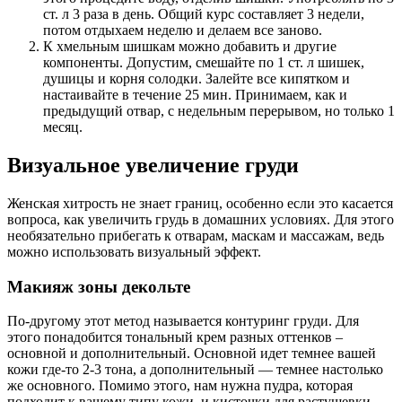
ст. л 3 раза в день. Общий курс составляет 3 недели,
потом отдыхаем неделю и делаем все заново.
К хмельным шишкам можно добавить и другие
компоненты. Допустим, смешайте по 1 ст. л шишек,
душицы и корня солодки. Залейте все кипятком и
настаивайте в течение 25 мин. Принимаем, как и
предыдущий отвар, с недельным перерывом, но только 1
месяц.
Визуальное увеличение груди
Женская хитрость не знает границ, особенно если это касается
вопроса, как увеличить грудь в домашних условиях. Для этого
необязательно прибегать к отварам, маскам и массажам, ведь
можно использовать визуальный эффект.
Макияж зоны декольте
По-другому этот метод называется контуринг груди. Для
этого понадобится тональный крем разных оттенков –
основной и дополнительный. Основной идет темнее вашей
кожи где-то 2-3 тона, а дополнительный — темнее настолько
же основного. Помимо этого, нам нужна пудра, которая
подходит к вашему типу кожи, и кисточки для растушевки.