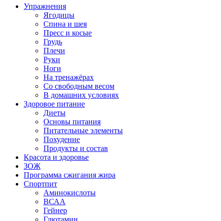
Упражнения
Ягодицы
Спина и шея
Пресс и косые
Грудь
Плечи
Руки
Ноги
На тренажёрах
Со свободным весом
В домашних условиях
Здоровое питание
Диеты
Основы питания
Питательные элементы
Похудение
Продукты и состав
Красота и здоровье
ЗОЖ
Программа сжигания жира
Спортпит
Аминокислоты
ВСАА
Гейнер
Глютамин