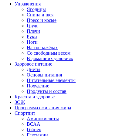
Упражнения
Ягодицы
Спина и шея
Пресс и косые
Грудь
Плечи
Руки
Ноги
На тренажёрах
Со свободным весом
В домашних условиях
Здоровое питание
Диеты
Основы питания
Питательные элементы
Похудение
Продукты и состав
Красота и здоровье
ЗОЖ
Программа сжигания жира
Спортпит
Аминокислоты
ВСАА
Гейнер
Глютамин