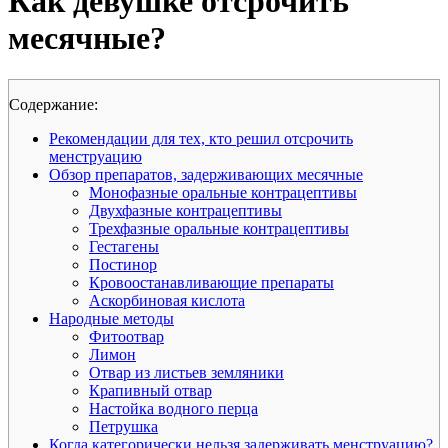
Как девушке отсрочить
месячные?
Cодержание:
Рекомендации для тех, кто решил отсрочить
менструацию
Обзор препаратов, задерживающих месячные
Монофазные оральные контрацептивы
Двухфазные контрацептивы
Трехфазные оральные контрацептивы
Гестагены
Постинор
Кровоостанавливающие препараты
Аскорбиновая кислота
Народные методы
Фитоотвар
Лимон
Отвар из листьев земляники
Крапивный отвар
Настойка водного перца
Петрушка
Когда категорически нельзя задерживать менструацию?