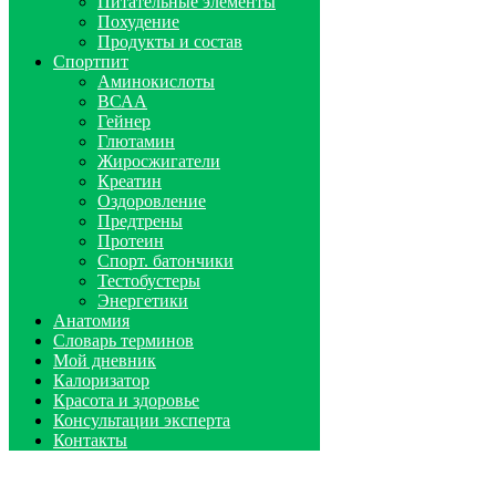
Питательные элементы
Похудение
Продукты и состав
Спортпит
Аминокислоты
ВСАА
Гейнер
Глютамин
Жиросжигатели
Креатин
Оздоровление
Предтрены
Протеин
Спорт. батончики
Тестобустеры
Энергетики
Анатомия
Словарь терминов
Мой дневник
Калоризатор
Красота и здоровье
Консультации эксперта
Контакты