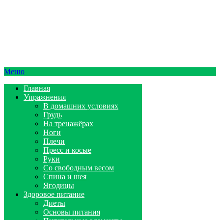
Меню
Главная
Упражнения
В домашних условиях
Грудь
На тренажёрах
Ноги
Плечи
Пресс и косые
Руки
Со свободным весом
Спина и шея
Ягодицы
Здоровое питание
Диеты
Основы питания