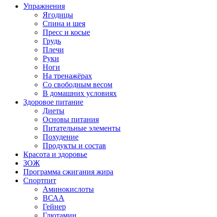
Упражнения
Ягодицы
Спина и шея
Пресс и косые
Грудь
Плечи
Руки
Ноги
На тренажёрах
Со свободным весом
В домашних условиях
Здоровое питание
Диеты
Основы питания
Питательные элементы
Похудение
Продукты и состав
Красота и здоровье
ЗОЖ
Программа сжигания жира
Спортпит
Аминокислоты
ВСАА
Гейнер
Глютамин