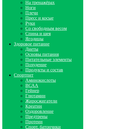
На тренажёрах
Ноги
Плечи
Пресс и косые
Руки
Со свободным весом
Спина и шея
Ягодицы
Здоровое питание
Диеты
Основы питания
Питательные элементы
Похудение
Продукты и состав
Спортпит
Аминокислоты
ВСАА
Гейнер
Глютамин
Жиросжигатели
Креатин
Оздоровление
Предтрены
Протеин
Спорт. батончики