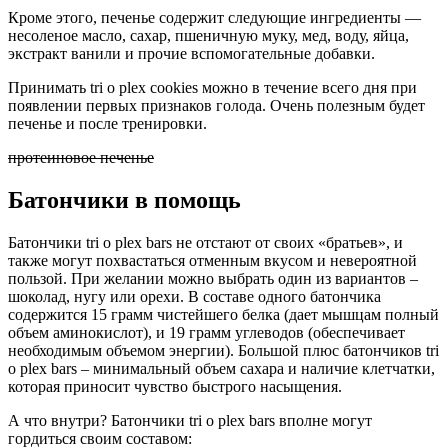
Кроме этого, печенье содержит следующие ингредиенты —
несоленое масло, сахар, пшеничную муку, мед, воду, яйца,
экстракт ванили и прочие вспомогательные добавки.
Принимать tri o plex cookies можно в течение всего дня при
появлении первых признаков голода. Очень полезным будет
печенье и после тренировки.
протеиновое печенье
Батончики в помощь
Батончики tri o plex bars не отстают от своих «братьев», и
также могут похвастаться отменным вкусом и невероятной
пользой. При желании можно выбрать один из вариантов –
шоколад, нугу или орехи. В составе одного батончика
содержится 15 грамм чистейшего белка (дает мышцам полный
объем аминокислот), и 19 грамм углеводов (обеспечивает
необходимым объемом энергии). Большой плюс батончиков tri
o plex bars – минимальный объем сахара и наличие клетчатки,
которая приносит чувство быстрого насыщения.
А что внутри? Батончики tri o plex bars вполне могут
гордиться своим составом: