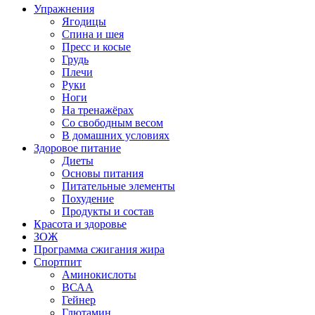
Упражнения
Ягодицы
Спина и шея
Пресс и косые
Грудь
Плечи
Руки
Ноги
На тренажёрах
Со свободным весом
В домашних условиях
Здоровое питание
Диеты
Основы питания
Питательные элементы
Похудение
Продукты и состав
Красота и здоровье
ЗОЖ
Программа сжигания жира
Спортпит
Аминокислоты
ВСАА
Гейнер
Глютамин