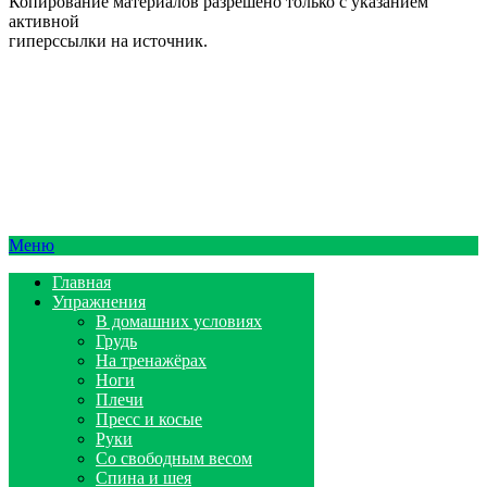
Копирование материалов разрешено только с указанием
активной
гиперссылки на источник.
Меню
Главная
Упражнения
В домашних условиях
Грудь
На тренажёрах
Ноги
Плечи
Пресс и косые
Руки
Со свободным весом
Спина и шея