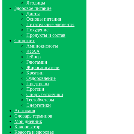
Ягодицы
Здоровое питание
Диеты
Основы питания
Питательные элементы
Похудение
Продукты и состав
Спортпит
Аминокислоты
ВСАА
Гейнер
Глютамин
Жиросжигатели
Креатин
Оздоровление
Предтрены
Протеин
Спорт. батончики
Тестобустеры
Энергетики
Анатомия
Словарь терминов
Мой дневник
Калоризатор
Красота и здоровье