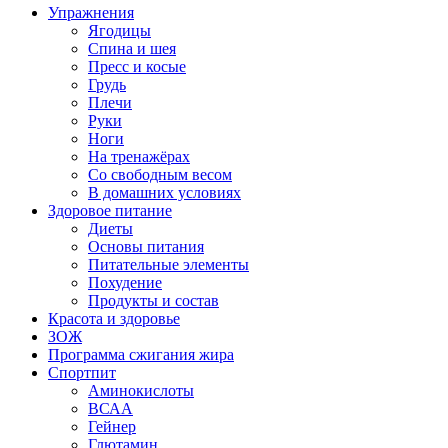
Упражнения
Ягодицы
Спина и шея
Пресс и косые
Грудь
Плечи
Руки
Ноги
На тренажёрах
Со свободным весом
В домашних условиях
Здоровое питание
Диеты
Основы питания
Питательные элементы
Похудение
Продукты и состав
Красота и здоровье
ЗОЖ
Программа сжигания жира
Спортпит
Аминокислоты
ВСАА
Гейнер
Глютамин