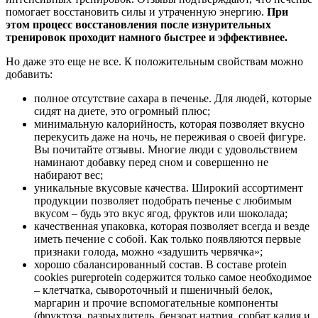
помогает восстановить силы и утраченную энергию.
При
этом процесс восстановления после изнурительных
тренировок проходит намного быстрее и эффективнее.
Но даже это еще не все. К положительным свойствам можно
добавить:
полное отсутствие сахара в печенье. Для людей, которые
сидят на диете, это огромный плюс;
минимальную калорийность, которая позволяет вкусно
перекусить даже на ночь, не переживая о своей фигуре.
Вы почитайте отзывы. Многие люди с удовольствием
наминают добавку перед сном и совершенно не
набирают вес;
уникальные вкусовые качества. Широкий ассортимент
продукции позволяет подобрать печенье с любимым
вкусом – будь это вкус ягод, фруктов или шоколада;
качественная упаковка, которая позволяет всегда и везде
иметь печение с собой. Как только появляются первые
признаки голода, можно «задушить червячка»;
хорошо сбалансированный состав. В составе protein
cookies pureprotein содержится только самое необходимое
– клетчатка, сывороточный и пшеничный белок,
маргарин и прочие вспомогательные компоненты
(фруктоза, разрыхлитель, бензоат натрия, сорбат калия и