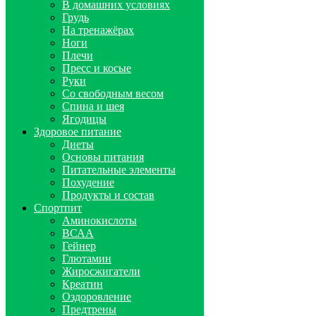
В домашних условиях
Грудь
На тренажёрах
Ноги
Плечи
Пресс и косые
Руки
Со свободным весом
Спина и шея
Ягодицы
Здоровое питание
Диеты
Основы питания
Питательные элементы
Похудение
Продукты и состав
Спортпит
Аминокислоты
ВСАА
Гейнер
Глютамин
Жиросжигатели
Креатин
Оздоровление
Предтрены