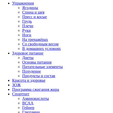
Упражнения
Ягодицы
Спина и шея
Пресс и косые
Грудь
Плечи
Руки
Ноги
На тренажёрах
Со свободным весом
В домашних условиях
Здоровое питание
Диеты
Основы питания
Питательные элементы
Похудение
Продукты и состав
Красота и здоровье
ЗОЖ
Программа сжигания жира
Спортпит
Аминокислоты
ВСАА
Гейнер
Глютамин