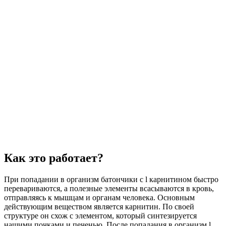
Как это работает?
При попадании в организм батончики с l карнитином быстро
перевариваются, а полезные элементы всасываются в кровь,
отправляясь к мышцам и органам человека. Основным
действующим веществом является карнитин. По своей
структуре он схож с элементом, который синтезируется
нашими почками и печенью. После попадания в организм l