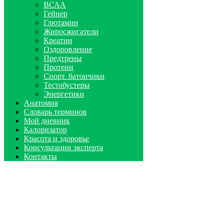
ВСАА
Гейнер
Глютамин
Жиросжигатели
Креатин
Оздоровление
Предтрены
Протеин
Спорт. батончики
Тестобустеры
Энергетики
Анатомия
Словарь терминов
Мой дневник
Калоризатор
Красота и здоровье
Консультации эксперта
Контакты