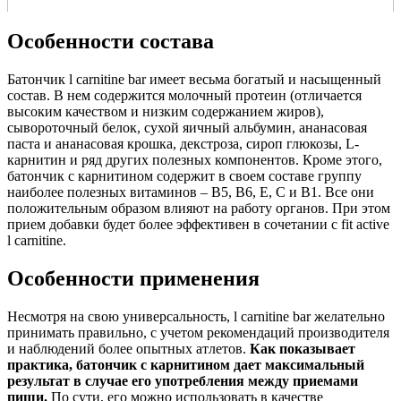
Особенности состава
Батончик l carnitine bar имеет весьма богатый и насыщенный
состав. В нем содержится молочный протеин (отличается
высоким качеством и низким содержанием жиров),
сывороточный белок, сухой яичный альбумин, ананасовая
паста и ананасовая крошка, декстроза, сироп глюкозы, L-
карнитин и ряд других полезных компонентов. Кроме этого,
батончик с карнитином содержит в своем составе группу
наиболее полезных витаминов – В5, В6, Е, С и В1. Все они
положительным образом влияют на работу органов. При этом
прием добавки будет более эффективен в сочетании с fit active
l carnitine.
Особенности применения
Несмотря на свою универсальность, l carnitine bar желательно
принимать правильно, с учетом рекомендаций производителя
и наблюдений более опытных атлетов.
Как показывает
практика, батончик с карнитином дает максимальный
результат в случае его употребления между приемами
пищи.
По сути, его можно использовать в качестве