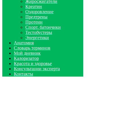
Жиросжигатели
Креатин
Оздоровление
Предтрены
Протеин
Спорт. батончики
Тестобустеры
Энергетики
Анатомия
Словарь терминов
Мой дневник
Калоризатор
Красота и здоровье
Консультации эксперта
Контакты