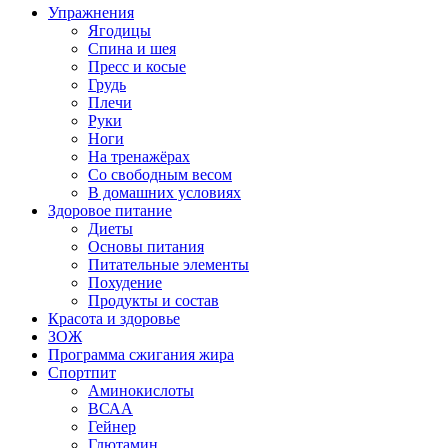
Упражнения
Ягодицы
Спина и шея
Пресс и косые
Грудь
Плечи
Руки
Ноги
На тренажёрах
Со свободным весом
В домашних условиях
Здоровое питание
Диеты
Основы питания
Питательные элементы
Похудение
Продукты и состав
Красота и здоровье
ЗОЖ
Программа сжигания жира
Спортпит
Аминокислоты
ВСАА
Гейнер
Глютамин