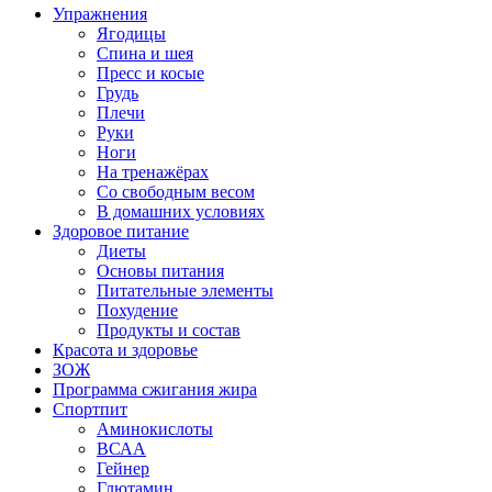
Упражнения
Ягодицы
Спина и шея
Пресс и косые
Грудь
Плечи
Руки
Ноги
На тренажёрах
Со свободным весом
В домашних условиях
Здоровое питание
Диеты
Основы питания
Питательные элементы
Похудение
Продукты и состав
Красота и здоровье
ЗОЖ
Программа сжигания жира
Спортпит
Аминокислоты
ВСАА
Гейнер
Глютамин