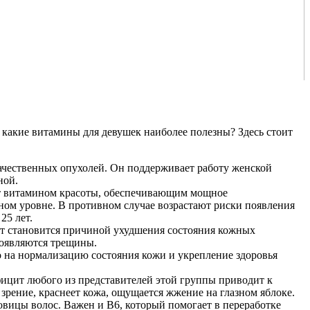
 какие витамины для девушек наиболее полезны? Здесь стоит
ачественных опухолей. Он поддерживает работу женской
ной.
ют витамином красоты, обеспечивающим мощное
ном уровне. В противном случае возрастают риски появления
25 лет.
цит становится причиной ухудшения состояния кожных
появляются трещины.
 на нормализацию состояния кожи и укрепление здоровья
цит любого из представителей этой группы приводит к
зрение, краснеет кожа, ощущается жжение на глазном яблоке.
овицы волос. Важен и В6, который помогает в переработке