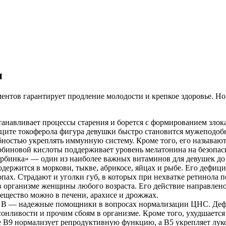
н
ентов гарантирует продление молодости и крепкое здоровье. Но
навливает процессы старения и борется с формированием злок
иците токоферола фигура девушки быстро становится мужеподоб
бностью укреплять иммунную систему. Кроме того, его называ
рбиновой кислоты поддерживает уровень мелатонина на безопас
орбинка» — один из наиболее важных витаминов для девушек до 
одержится в моркови, тыкве, абрикосе, яйцах и рыбе. Его дефи
опах. Страдают и уголки губ, в которых при нехватке ретинола 
 организме женщины любого возраста. Его действие направлено
вещество можно в печени, арахисе и дрожжах.
ы В — надежные помощники в вопросах нормализации ЦНС. Дефи
нливости и прочим сбоям в организме. Кроме того, ухудшается 
е В9 нормализует репродуктивную функцию, а В5 укрепляет лук