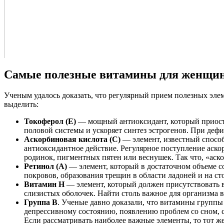
Самые полезные витамины для женщи
Ученым удалось доказать, что регулярный прием полезных элем
выделить:
Токоферол (Е)
— мощный антиоксидант, который приоста
половой системы и ускоряет синтез эстрогенов. При деф
Аскорбиновая кислота (С)
— элемент, известный спосо
антиоксидантное действие. Регулярное поступление аско
родинок, пигментных пятен или веснушек. Так что, «аск
Ретинол (А)
— элемент, который в достаточном объеме с
покровов, образования трещин в области ладоней и на ст
Витамин Н
— элемент, который должен присутствовать в
слизистых оболочек. Найти столь важное для организма 
Группа В
. Ученые давно доказали, что витамины групп
депрессивному состоянию, появлению проблем со сном, со
Если рассматривать наиболее важные элементы, то тот ж