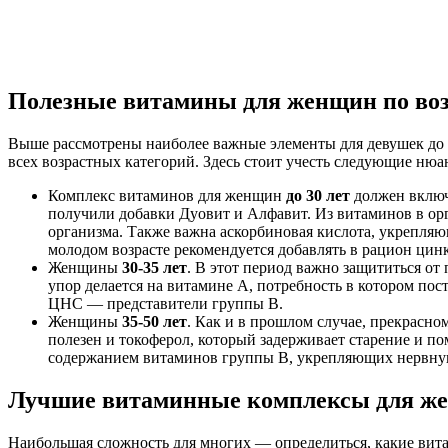
Полезные витамины для женщин по во
Выше рассмотрены наиболее важные элементы для девушек до 2
всех возрастных категорий. Здесь стоит учесть следующие нюа
Комплекс витаминов для женщин
до 30 лет
должен включа
получили добавки Дуовит и Алфавит. Из витаминов в ор
организма. Также важна аскорбиновая кислота, укрепля
молодом возрасте рекомендуется добавлять в рацион цин
Женщины
30-35 лет
. В этот период важно защититься от
упор делается на витамине А, потребность в котором пост
ЦНС — представители группы В.
Женщины
35-50 лет
. Как и в прошлом случае, прекрасн
полезен и токоферол, который задерживает старение и по
содержанием витаминов группы В, укрепляющих нервну
Лучшие витаминные комплексы для же
Наибольшая сложность для многих — определиться, какие вита