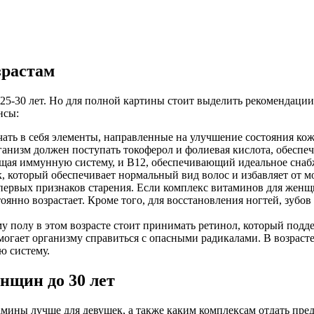
зрастам
5-30 лет. Но для полной картины стоит выделить рекомендации
нсы:
ть в себя элементы, направленные на улучшение состояния кож
ганизм должен поступать токоферол и фолиевая кислота, обес
ющая иммунную систему, и В12, обеспечивающий идеальное снабж
к, который обеспечивает нормальный вид волос и избавляет от 
 первых признаков старения. Если комплекс витаминов для женщи
оянно возрастает. Кроме того, для восстановления ногтей, зубов
ому полу в этом возрасте стоит принимать ретинол, который по
могает организму справиться с опасными радикалами. В возрасте
ю систему.
нщин до 30 лет
мины лучше для девушек, а также каким комплексам отдать пред