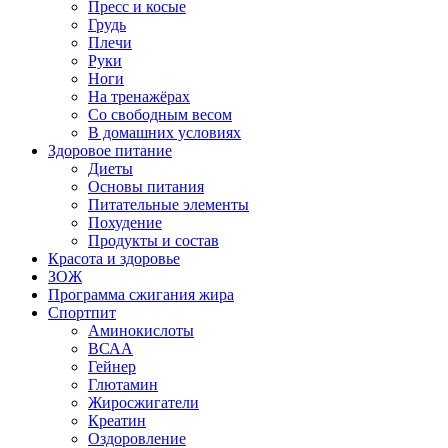
Пресс и косые
Грудь
Плечи
Руки
Ноги
На тренажёрах
Со свободным весом
В домашних условиях
Здоровое питание
Диеты
Основы питания
Питательные элементы
Похудение
Продукты и состав
Красота и здоровье
ЗОЖ
Программа сжигания жира
Спортпит
Аминокислоты
ВСАА
Гейнер
Глютамин
Жиросжигатели
Креатин
Оздоровление