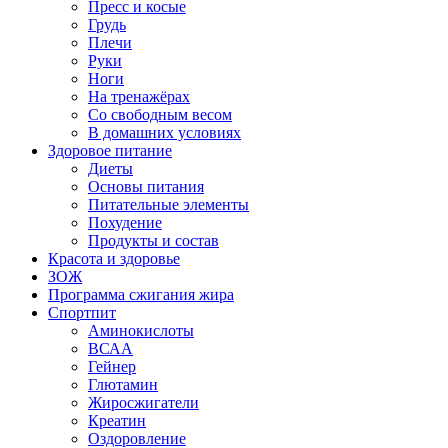
Пресс и косые
Грудь
Плечи
Руки
Ноги
На тренажёрах
Со свободным весом
В домашних условиях
Здоровое питание
Диеты
Основы питания
Питательные элементы
Похудение
Продукты и состав
Красота и здоровье
ЗОЖ
Программа сжигания жира
Спортпит
Аминокислоты
ВСАА
Гейнер
Глютамин
Жиросжигатели
Креатин
Оздоровление