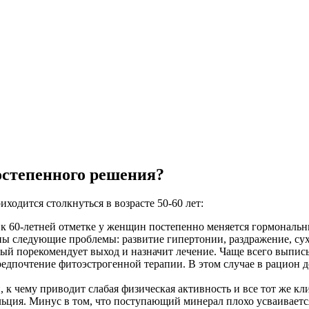
степенного решения?
ходится столкнуться в возрасте 50-60 лет:
 к 60-летней отметке у женщин постепенно меняется гормональ
ны следующие проблемы: развитие гипертонии, раздражение, сух
торый порекомендует выход и назначит лечение. Чаще всего вы
едпочтение фитоэстрогенной терапии. В этом случае в рацион 
, к чему приводит слабая физическая активность и все тот же к
ьция. Минус в том, что поступающий минерал плохо усваивается