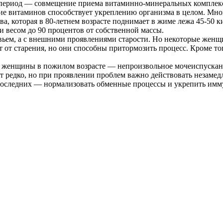
 период — совмещение приема витаминно-минеральных комплексо
ие витаминов способствует укреплению организма в целом. Многи
ова, которая в 80-летнем возрасте поднимает в жиме лежа 45-50
и весом до 90 процентов от собственной массы.
ровьем, а с внешними проявлениями старости. Но некоторые жен
т от старения, но они способны притормозить процесс. Кроме т
а женщины в пожилом возрасте — непроизвольное мочеиспускан
 редко, но при проявлении проблем важно действовать незамедл
 последних — нормализовать обменные процессы и укрепить имм