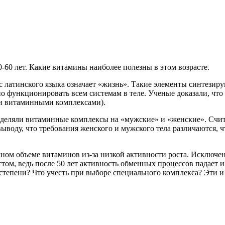
60 лет. Какие витамины наиболее полезны в этом возрасте.
 с латинского языка означает «жизнь». Такие элементы синтезир
о функционировать всем системам в теле. Ученые доказали, что
ли витаминными комплексами).
зделяли витаминные комплексы на «мужские» и «женские». Счита
выводу, что требования женского и мужского тела различаются,
омном объеме витаминов из-за низкой активности роста. Исключ
стом, ведь после 50 лет активность обменных процессов падает 
степени? Что учесть при выборе специального комплекса? Эти 