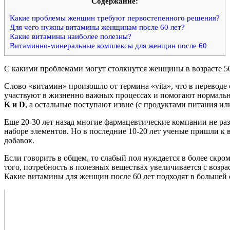
Cодержание:
Какие проблемы женщин требуют первостепенного решения?
Для чего нужны витамины женщинам после 60 лет?
Какие витамины наиболее полезны?
Витаминно-минеральные комплексы для женщин после 60
С какими проблемами могут столкнутся женщины в возрасте 50-
Слово «витамин» произошло от термина «vita», что в переводе
участвуют в жизненно важных процессах и помогают нормальн
K и D
, а остальные поступают извне (с продуктами питания и
Еще 20-30 лет назад многие фармацевтические компании не ра
наборе элементов. Но в последние 10-20 лет ученые пришли к 
добавок.
Если говорить в общем, то слабый пол нуждается в более скр
того, потребность в полезных веществах увеличивается с возра
Какие витамины для женщин после 60 лет подходят в большей 