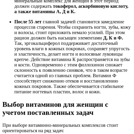
минеральный комплекс для женщин в этот период
должен содержать
токоферол, аскорбиновую кислоту,
а также витамины А, Д и К.
После 55 лет
главной задачей становится замедление
процессов старения. Чтобы сохранить ногти, зубы, кожу
и волосы, стоит приложить немало усилий. При этом
рацион должен быть насыщен элементами
Д, К и Ф.
Так, эргокальциферол поддерживает достаточный
уровень влаги в кожных покровах, сохраняет упругость
и эластичность, делает ногти и волосяные луковицы
крепче. Действие витамина К распространяется на зубы
и кости. Одновременно с этим филлохинон снижает
склонность к появлению синяков, что в таком возрасте
считается одной из главных проблем. Витамин Ф
способствует снижению отеков и восстановлению
кожных покровов. Также обеспечивается стабильное
питание ногтевых пластин, волос и кожи.
Выбор витаминов для женщин с
учетом поставленных задач
При выборе витаминно-минеральных комплексов стоит
ориентироваться на ряд задач: