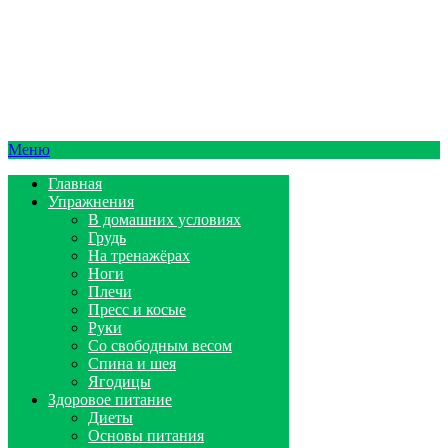
Меню
Главная
Упражнения
В домашних условиях
Грудь
На тренажёрах
Ноги
Плечи
Пресс и косые
Руки
Со свободным весом
Спина и шея
Ягодицы
Здоровое питание
Диеты
Основы питания