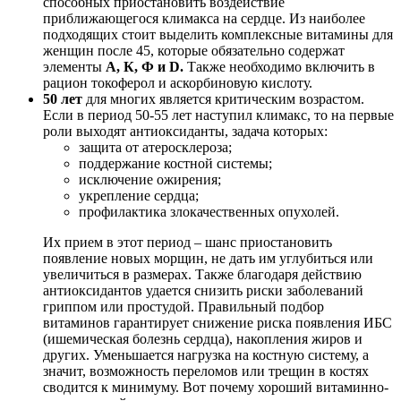
способных приостановить воздействие
приближающегося климакса на сердце. Из наиболее
подходящих стоит выделить комплексные витамины для
женщин после 45, которые обязательно содержат
элементы
А, К, Ф и D.
Также необходимо включить в
рацион токоферол и аскорбиновую кислоту.
50 лет
для многих является критическим возрастом.
Если в период 50-55 лет наступил климакс, то на первые
роли выходят антиоксиданты, задача которых:
защита от атеросклероза;
поддержание костной системы;
исключение ожирения;
укрепление сердца;
профилактика злокачественных опухолей.
Их прием в этот период – шанс приостановить
появление новых морщин, не дать им углубиться или
увеличиться в размерах. Также благодаря действию
антиоксидантов удается снизить риски заболеваний
гриппом или простудой. Правильный подбор
витаминов гарантирует снижение риска появления ИБС
(ишемическая болезнь сердца), накопления жиров и
других. Уменьшается нагрузка на костную систему, а
значит, возможность переломов или трещин в костях
сводится к минимуму. Вот почему хороший витаминно-