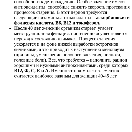
способности к деторождению. Особое значение имеют
антиоксиданты, способные снизить скорость протекания
процессов старения. В этот период требуются
следующие витамины-антикосиданты –
аскорбиновая и
фолиевая кислота, В6, В12 и токоферол.
После 40 лет
женский организм стареет, угасает
менструационная функция, постепенно осуществляется
переход к состоянию климакса. Процесс старения
ускоряется и на фоне низкой выработки эстрогенов
яичниками, а это приводит к наступлению менопаузы
(приливы, уменьшение полового влечения, полнота,
головные боли). Все, что требуется – наполнить рацион
хорошими и нужными антиоксидантами, среди которых
В12, Ф, С, Е и А.
Именно этот комплекс элементов
считается наиболее важным для женщин 40-45 лет.