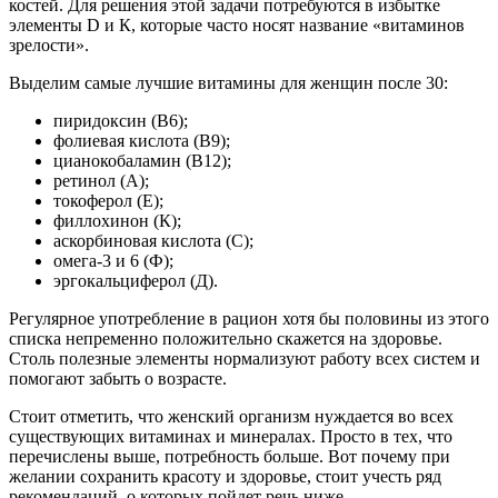
костей. Для решения этой задачи потребуются в избытке
элементы D и К, которые часто носят название «витаминов
зрелости».
Выделим самые лучшие витамины для женщин после 30:
пиридоксин (В6);
фолиевая кислота (В9);
цианокобаламин (В12);
ретинол (А);
токоферол (Е);
филлохинон (К);
аскорбиновая кислота (С);
омега-3 и 6 (Ф);
эргокальциферол (Д).
Регулярное употребление в рацион хотя бы половины из этого
списка непременно положительно скажется на здоровье.
Столь полезные элементы нормализуют работу всех систем и
помогают забыть о возрасте.
Стоит отметить, что женский организм нуждается во всех
существующих витаминах и минералах. Просто в тех, что
перечислены выше, потребность больше. Вот почему при
желании сохранить красоту и здоровье, стоит учесть ряд
рекомендаций, о которых пойдет речь ниже.