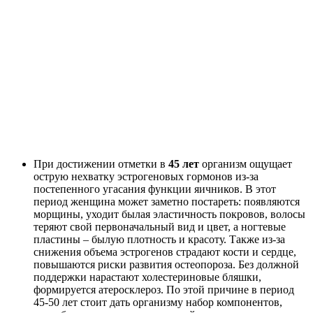
При достижении отметки в
45 лет
организм ощущает
острую нехватку эстрогеновых гормонов из-за
постепенного угасания функции яичников. В этот
период женщина может заметно постареть: появляются
морщины, уходит былая эластичность покровов, волосы
теряют свой первоначальный вид и цвет, а ногтевые
пластины – былую плотность и красоту. Также из-за
снижения объема эстрогенов страдают кости и сердце,
повышаются риски развития остеопороза. Без должной
поддержки нарастают холестериновые бляшки,
формируется атеросклероз. По этой причине в период
45-50 лет стоит дать организму набор компонентов,