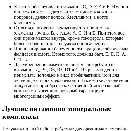
Красоту обеспечивают витамины C, D, F, A и E. Именно
они сохраняют гладкость и эластичность кожных
покровов, делают волосы блестящими, а ногти –
крепкими.
От выпадения волос рекомендуется принимать
элементы группы В, а также А, С, Н и Е. При этом все
они принимаются внутрь, кроме токоферола, который
больше подойдет для наружного применения.
При планировании беременности в рационе обязательна
фолиевая кислота. Кроме того, должны быть Е, Д, К, А,
С и Н.
Для укрепления иммунной системы потребуются
витамины Д, В9, В6, В5, В1 и С. Их рекомендуется
применять не только в виде профилактики, но и для
лечения различных заболеваний. В качестве дополнения
допускается приобрести качественный минеральный
комплекс для женщин, который гарантирует
многогранный эффект.
Лучшие витаминно-минеральные
комплексы
Получить полный набор требуемых для организма элементов