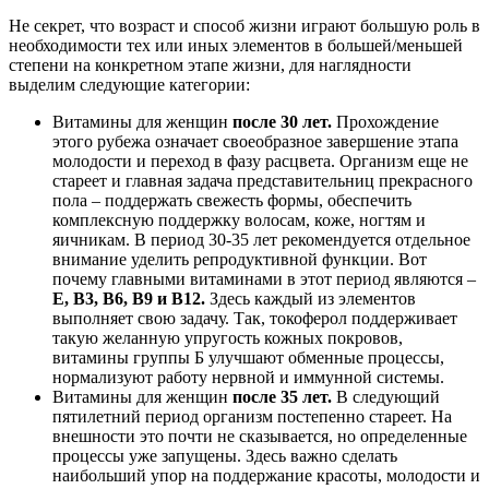
Не секрет, что возраст и способ жизни играют большую роль в
необходимости тех или иных элементов в большей/меньшей
степени на конкретном этапе жизни, для наглядности
выделим следующие категории:
Витамины для женщин
после 30 лет.
Прохождение
этого рубежа означает своеобразное завершение этапа
молодости и переход в фазу расцвета. Организм еще не
стареет и главная задача представительниц прекрасного
пола – поддержать свежесть формы, обеспечить
комплексную поддержку волосам, коже, ногтям и
яичникам. В период 30-35 лет рекомендуется отдельное
внимание уделить репродуктивной функции. Вот
почему главными витаминами в этот период являются –
Е, В3, В6, В9 и В12.
Здесь каждый из элементов
выполняет свою задачу. Так, токоферол поддерживает
такую желанную упругость кожных покровов,
витамины группы Б улучшают обменные процессы,
нормализуют работу нервной и иммунной системы.
Витамины для женщин
после 35 лет.
В следующий
пятилетний период организм постепенно стареет. На
внешности это почти не сказывается, но определенные
процессы уже запущены. Здесь важно сделать
наибольший упор на поддержание красоты, молодости и