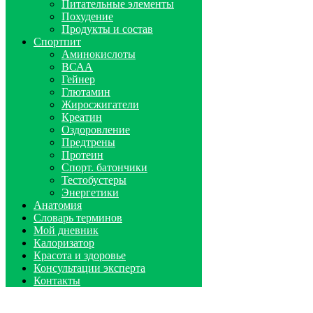
Питательные элементы
Похудение
Продукты и состав
Спортпит
Аминокислоты
ВСАА
Гейнер
Глютамин
Жиросжигатели
Креатин
Оздоровление
Предтрены
Протеин
Спорт. батончики
Тестобустеры
Энергетики
Анатомия
Словарь терминов
Мой дневник
Калоризатор
Красота и здоровье
Консультации эксперта
Контакты