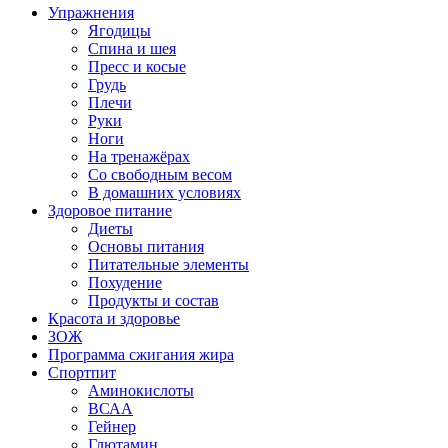
Упражнения
Ягодицы
Спина и шея
Пресс и косые
Грудь
Плечи
Руки
Ноги
На тренажёрах
Со свободным весом
В домашних условиях
Здоровое питание
Диеты
Основы питания
Питательные элементы
Похудение
Продукты и состав
Красота и здоровье
ЗОЖ
Программа сжигания жира
Спортпит
Аминокислоты
ВСАА
Гейнер
Глютамин