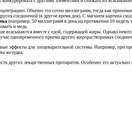
 конкурировать с другими элементами и снижать их всасывание
нцентрацию. Обычно это сотни миллиграмм, тогда как принимаем
угих соединений (в другое время дня). С магнием картина сход
нка
(например, 50 миллиграмм в день на протяжении 10 недель и
имать и медь.
ше всасываются вместе с едой, содержащей жиры. Однако некото
лучае одновременного приема других жирорастворимых соедине
ные эффекты для пищеварительной системы. Например, при прие
ва желудка.
сть других лекарственных препаратов. Особенно это актуальн