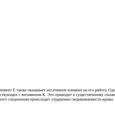
мент E также оказывает негативное влияние на его работу. Одна
ствующих с витамином К. Это приводит к существенному сниже
этого соединения происходит ухудшение сворачиваемости крови.