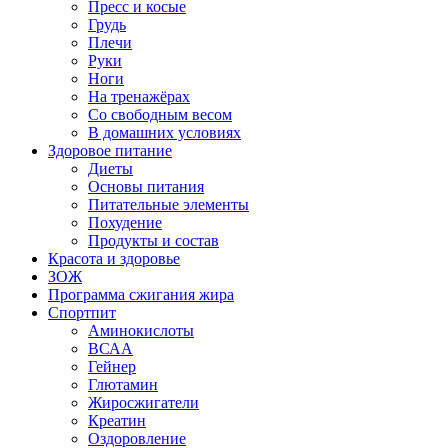
Пресс и косые
Грудь
Плечи
Руки
Ноги
На тренажёрах
Со свободным весом
В домашних условиях
Здоровое питание
Диеты
Основы питания
Питательные элементы
Похудение
Продукты и состав
Красота и здоровье
ЗОЖ
Программа сжигания жира
Спортпит
Аминокислоты
ВСАА
Гейнер
Глютамин
Жиросжигатели
Креатин
Оздоровление