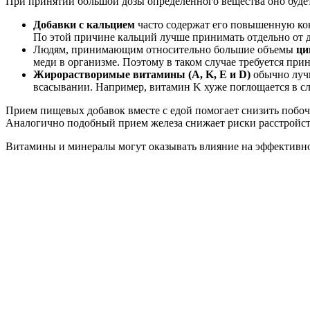
При принятии большой дозы определенного вещества оно будет
Добавки с кальцием
часто содержат его повышенную ко
По этой причине кальций лучше принимать отдельно от др
Людям, принимающим относительно большие объемы
ци
меди в организме. Поэтому в таком случае требуется прин
Жирорастворимые витамины (A, K, E и D)
обычно луч
всасывании. Например, витамин K хуже поглощается в с
Прием пищевых добавок вместе с едой помогает снизить побоч
Аналогично подобный прием железа снижает риски расстройст
Витамины и минералы могут оказывать влияние на эффективно