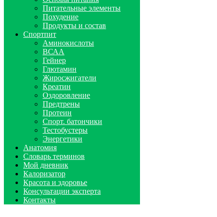
Питательные элементы
Похудение
Продукты и состав
Спортпит
Аминокислоты
ВСАА
Гейнер
Глютамин
Жиросжигатели
Креатин
Оздоровление
Предтрены
Протеин
Спорт. батончики
Тестобустеры
Энергетики
Анатомия
Словарь терминов
Мой дневник
Калоризатор
Красота и здоровье
Консультации эксперта
Контакты