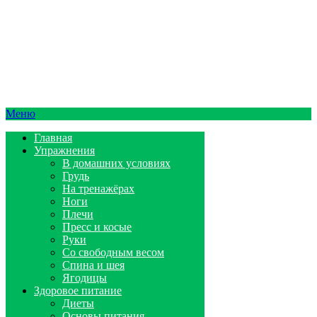
Меню
Главная
Упражнения
В домашних условиях
Грудь
На тренажёрах
Ноги
Плечи
Пресс и косые
Руки
Со свободным весом
Спина и шея
Ягодицы
Здоровое питание
Диеты
Основы питания