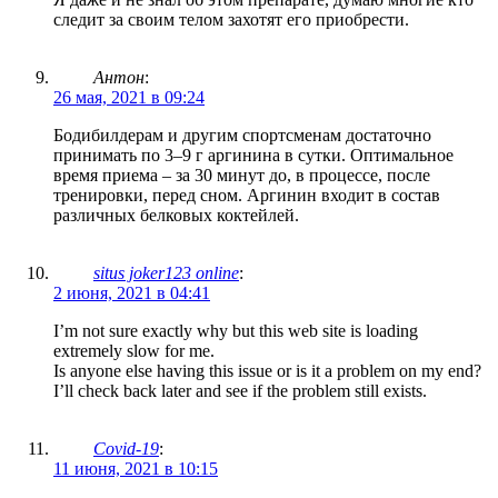
следит за своим телом захотят его приобрести.
Антон
:
26 мая, 2021 в 09:24
Бодибилдерам и другим спортсменам достаточно
принимать по 3–9 г аргинина в сутки. Оптимальное
время приема – за 30 минут до, в процессе, после
тренировки, перед сном. Аргинин входит в состав
различных белковых коктейлей.
situs joker123 online
:
2 июня, 2021 в 04:41
I’m not sure exactly why but this web site is loading
extremely slow for me.
Is anyone else having this issue or is it a problem on my end?
I’ll check back later and see if the problem still exists.
Covid-19
:
11 июня, 2021 в 10:15