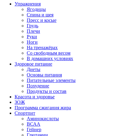
Упражнения
Ягодицы
Спина и шея
Пресс и косые
Грудь
Плечи
Руки
Ноги
На тренажёрах
Со свободным весом
В домашних условиях
Здоровое питание
Диеты
Основы питания
Питательные элементы
Похудение
Продукты и состав
Красота и здоровье
ЗОЖ
Программа сжигания жира
Спортпит
Аминокислоты
ВСАА
Гейнер
Глютамин