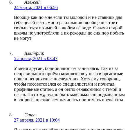
Алексей
:
24 марта, 2021 в 06:56
Вообще как по мне если ты молодой и не ставишь для
себя целей взять мистера олимпию вообще не стоит
связываться с химией в любом её виде. Силачи старой
школы не употребляли а их рекорды до сих пор побить
не могут
Дмитрий
:
5 апреля, 2021 в 08:47
У меня друган, бодибилдингом занимался. Так из-за
неправильного приёма комплексов у него в организме
пошли неприятные последствия. Хотя ему говорили,
чтобы посоветовался со специалистами и почитал
профильные статьи. а он бегло ознакомился с темой и
начал. Поэтому, нудно быть максимально подкованным
в вопросе, прежде чем начинать принимать препараты.
Саня
:
27 апреля, 2021 в 10:04
Я даже и не знал об этом препарате, думаю многие кто