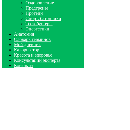
Оздоровление
Предтрены
Протеин
Спорт. батончики
Тестобустеры
Энергетики
Анатомия
Словарь терминов
Мой дневник
Калоризатор
Красота и здоровье
Консультации эксперта
Контакты