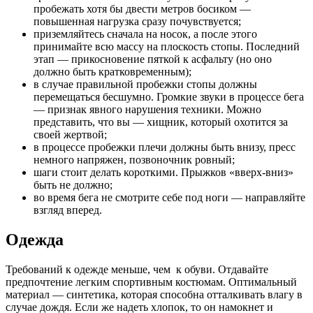
пробежать хотя бы двести метров босиком —
повышенная нагрузка сразу почувствуется;
приземляйтесь сначала на носок, а после этого
принимайте всю массу на плоскость стопы. Последний
этап — прикосновение пяткой к асфальту (но оно
должно быть кратковременным);
в случае правильной пробежки стопы должны
перемещаться бесшумно. Громкие звуки в процессе бега
— признак явного нарушения техники. Можно
представить, что вы — хищник, который охотится за
своей жертвой;
в процессе пробежки плечи должны быть внизу, пресс
немного напряжен, позвоночник ровный;
шаги стоит делать короткими. Прыжков «вверх-вниз»
быть не должно;
во время бега не смотрите себе под ноги — направляйте
взгляд вперед.
Одежда
Требований к одежде меньше, чем к обуви. Отдавайте
предпочтение легким спортивным костюмам. Оптимальный
материал — синтетика, которая способна отталкивать влагу в
случае дождя. Если же надеть хлопок, то он намокнет и