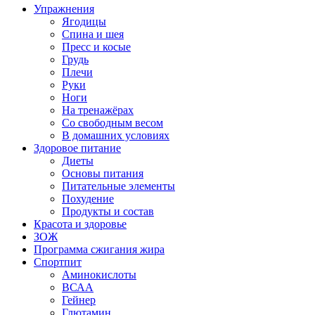
Упражнения
Ягодицы
Спина и шея
Пресс и косые
Грудь
Плечи
Руки
Ноги
На тренажёрах
Со свободным весом
В домашних условиях
Здоровое питание
Диеты
Основы питания
Питательные элементы
Похудение
Продукты и состав
Красота и здоровье
ЗОЖ
Программа сжигания жира
Спортпит
Аминокислоты
ВСАА
Гейнер
Глютамин