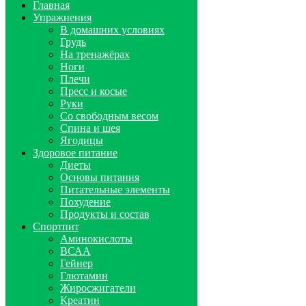
Главная
Упражнения
В домашних условиях
Грудь
На тренажёрах
Ноги
Плечи
Пресс и косые
Руки
Со свободным весом
Спина и шея
Ягодицы
Здоровое питание
Диеты
Основы питания
Питательные элементы
Похудение
Продукты и состав
Спортпит
Аминокислоты
ВСАА
Гейнер
Глютамин
Жиросжигатели
Креатин