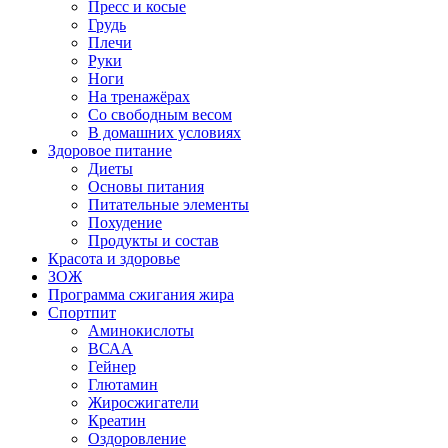
Пресс и косые
Грудь
Плечи
Руки
Ноги
На тренажёрах
Со свободным весом
В домашних условиях
Здоровое питание
Диеты
Основы питания
Питательные элементы
Похудение
Продукты и состав
Красота и здоровье
ЗОЖ
Программа сжигания жира
Спортпит
Аминокислоты
ВСАА
Гейнер
Глютамин
Жиросжигатели
Креатин
Оздоровление