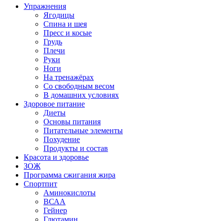
Упражнения
Ягодицы
Спина и шея
Пресс и косые
Грудь
Плечи
Руки
Ноги
На тренажёрах
Со свободным весом
В домашних условиях
Здоровое питание
Диеты
Основы питания
Питательные элементы
Похудение
Продукты и состав
Красота и здоровье
ЗОЖ
Программа сжигания жира
Спортпит
Аминокислоты
ВСАА
Гейнер
Глютамин