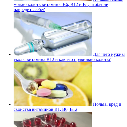
можно колоть витамины В6, В12 и В1, чтобы не
навредить себе?
Для чего нужны
уколы витамина В12 и как его правильно колоть?
Польза, вред и
свойства витаминов В1, В6, В12