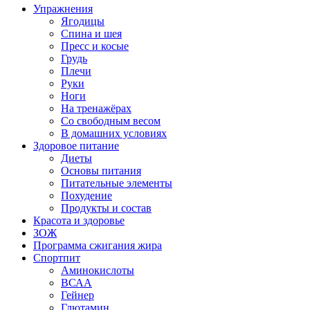
Упражнения
Ягодицы
Спина и шея
Пресс и косые
Грудь
Плечи
Руки
Ноги
На тренажёрах
Со свободным весом
В домашних условиях
Здоровое питание
Диеты
Основы питания
Питательные элементы
Похудение
Продукты и состав
Красота и здоровье
ЗОЖ
Программа сжигания жира
Спортпит
Аминокислоты
ВСАА
Гейнер
Глютамин