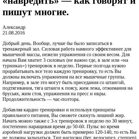
«навредить» — как говорят и
пишут многие.
Александр
21.08.2016
Добрый день. Вообще, лучше бы было записаться в
тренажерный зал. Силовая работа намного эффективнее для
мышечной массы, нежели упражнения со своим весом. Для
начала Вам хватит 3 силовых (не важно где, в зале или «на
турниках») тренировок в неделю. Первые полгода нужно
прорабатывать все тело каждую тренировку, то есть Вы
должны включать упражнения на все мышечные группы.
Например, в зале это могут быть приседания со штангой,
подтягивания, тяга штанги к поясу, жим лежа, отжимания на
брусьях, жим стоя, упражнения на пресс и икры.
Продолжительность — час-полтора.
Добавляя кардио тренировки и используя принципы
правильного питания, Вы сможете скинуть лишний жир.
Начать можно также с 3-х тренировок в неделю по 30 минут,
постепенно наращивая время до 50-60. Пульс во время
аэробной нагрузки должен быть примерно 120-140, то есть Вы
не должны задыхаться. Тип нагрузки (бег, велосипед, степпер)