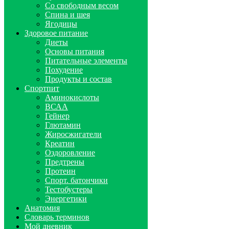
Со свободным весом
Спина и шея
Ягодицы
Здоровое питание
Диеты
Основы питания
Питательные элементы
Похудение
Продукты и состав
Спортпит
Аминокислоты
ВСАА
Гейнер
Глютамин
Жиросжигатели
Креатин
Оздоровление
Предтрены
Протеин
Спорт. батончики
Тестобустеры
Энергетики
Анатомия
Словарь терминов
Мой дневник