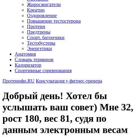
Жиросжигатели
Креатин
Оздоровление
Повышение тестостерона
Протеин
Предтрены
Спорт. батончики
Тестобустеры
Энергетики
Анатомия
Словарь терминов
Калоризатор
Спортивные соревнования
Протеинфо.RU
Консультация у фитнес-тренера
Добрый день! Хотел бы
услышать ваш совет) Мне 32,
рост 180, вес 81, судя по
данным электронным весам