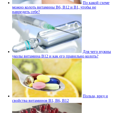
По какой схеме
можно колоть витамины В6, В12 и В1, чтобы не
навредить себе?
Для чего нужны
уколы витамина В12 и как его правильно колоть?
Польза, вред и
свойства витаминов В1, В6, В12