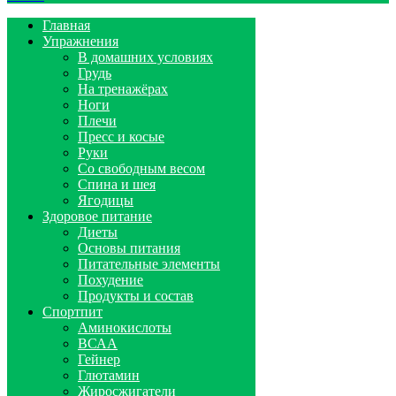
Главная
Упражнения
В домашних условиях
Грудь
На тренажёрах
Ноги
Плечи
Пресс и косые
Руки
Со свободным весом
Спина и шея
Ягодицы
Здоровое питание
Диеты
Основы питания
Питательные элементы
Похудение
Продукты и состав
Спортпит
Аминокислоты
ВСАА
Гейнер
Глютамин
Жиросжигатели