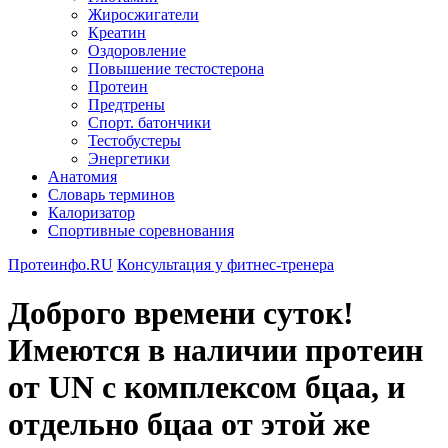
Жиросжигатели
Креатин
Оздоровление
Повышение тестостерона
Протеин
Предтрены
Спорт. батончики
Тестобустеры
Энергетики
Анатомия
Словарь терминов
Калоризатор
Спортивные соревнования
Протеинфо.RU
Консультация у фитнес-тренера
Доброго времени суток!
Имеются в наличии протеин
от UN с комплексом бцаа, и
отдельно бцаа от этой же