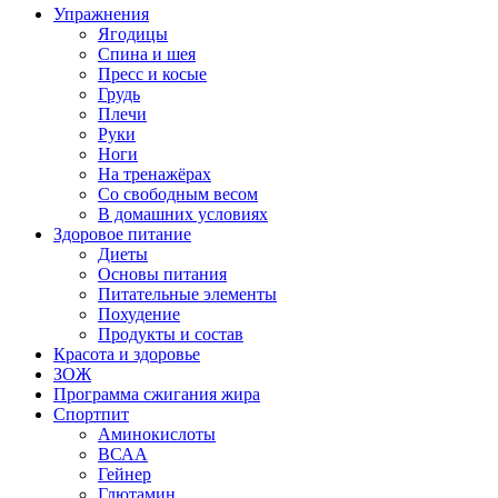
Упражнения
Ягодицы
Спина и шея
Пресс и косые
Грудь
Плечи
Руки
Ноги
На тренажёрах
Со свободным весом
В домашних условиях
Здоровое питание
Диеты
Основы питания
Питательные элементы
Похудение
Продукты и состав
Красота и здоровье
ЗОЖ
Программа сжигания жира
Спортпит
Аминокислоты
ВСАА
Гейнер
Глютамин