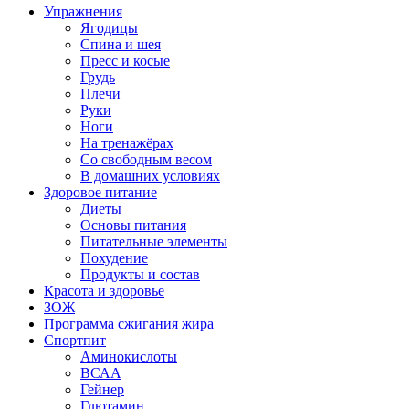
Упражнения
Ягодицы
Спина и шея
Пресс и косые
Грудь
Плечи
Руки
Ноги
На тренажёрах
Со свободным весом
В домашних условиях
Здоровое питание
Диеты
Основы питания
Питательные элементы
Похудение
Продукты и состав
Красота и здоровье
ЗОЖ
Программа сжигания жира
Спортпит
Аминокислоты
ВСАА
Гейнер
Глютамин