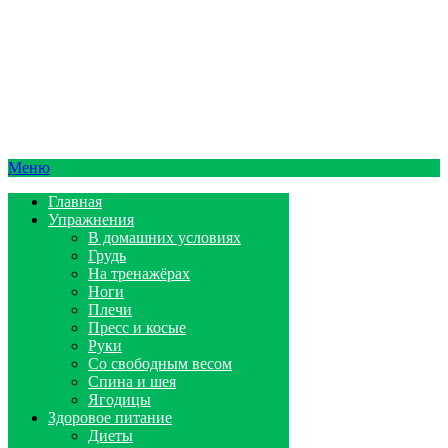
Меню
Главная
Упражнения
В домашних условиях
Грудь
На тренажёрах
Ноги
Плечи
Пресс и косые
Руки
Со свободным весом
Спина и шея
Ягодицы
Здоровое питание
Диеты