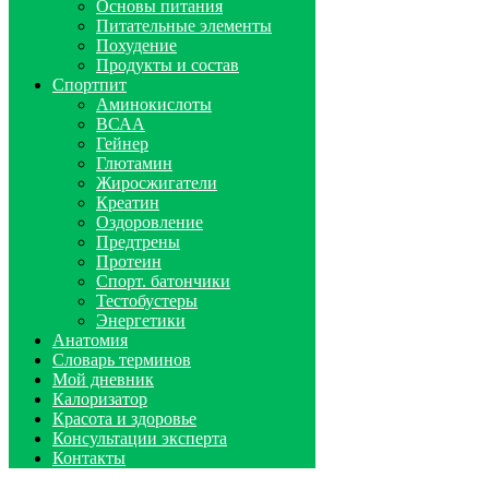
Основы питания
Питательные элементы
Похудение
Продукты и состав
Спортпит
Аминокислоты
ВСАА
Гейнер
Глютамин
Жиросжигатели
Креатин
Оздоровление
Предтрены
Протеин
Спорт. батончики
Тестобустеры
Энергетики
Анатомия
Словарь терминов
Мой дневник
Калоризатор
Красота и здоровье
Консультации эксперта
Контакты