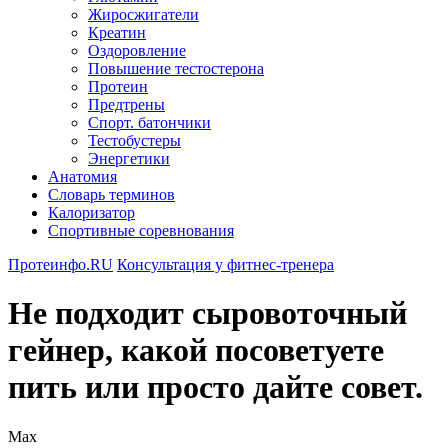
Жиросжигатели
Креатин
Оздоровление
Повышение тестостерона
Протеин
Предтрены
Спорт. батончики
Тестобустеры
Энергетики
Анатомия
Словарь терминов
Калоризатор
Спортивные соревнования
Протеинфо.RU
Консультация у фитнес-тренера
Не подходит сыровоточный
гейнер, какой посоветуете
пить или просто дайте совет.
Max