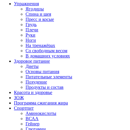
Упражнения
Ягодицы
Спина и шея
Пресс и косые
Грудь
Плечи
Руки
Ноги
На тренажёрах
Со свободным весом
В домашних условиях
Здоровое питание
Диеты
Основы питания
Питательные элементы
Похудение
Продукты и состав
Красота и здоровье
ЗОЖ
Программа сжигания жира
Спортпит
Аминокислоты
ВСАА
Гейнер
Глютамин