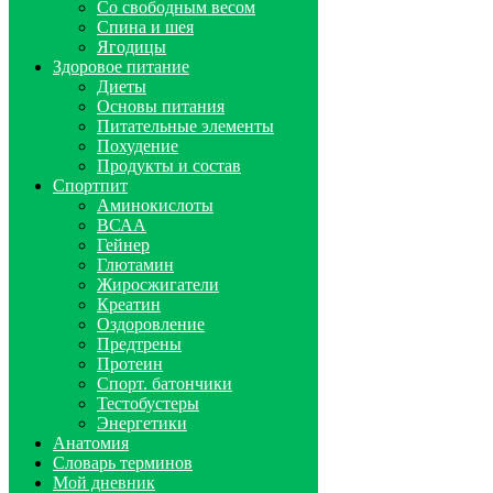
Со свободным весом
Спина и шея
Ягодицы
Здоровое питание
Диеты
Основы питания
Питательные элементы
Похудение
Продукты и состав
Спортпит
Аминокислоты
ВСАА
Гейнер
Глютамин
Жиросжигатели
Креатин
Оздоровление
Предтрены
Протеин
Спорт. батончики
Тестобустеры
Энергетики
Анатомия
Словарь терминов
Мой дневник