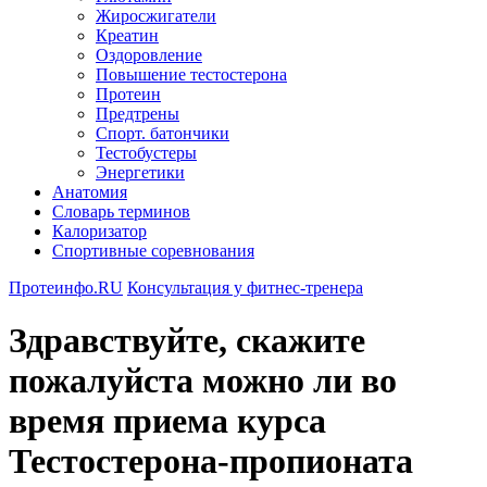
Жиросжигатели
Креатин
Оздоровление
Повышение тестостерона
Протеин
Предтрены
Спорт. батончики
Тестобустеры
Энергетики
Анатомия
Словарь терминов
Калоризатор
Спортивные соревнования
Протеинфо.RU
Консультация у фитнес-тренера
Здравствуйте, скажите
пожалуйста можно ли во
время приема курса
Тестостерона-пропионата