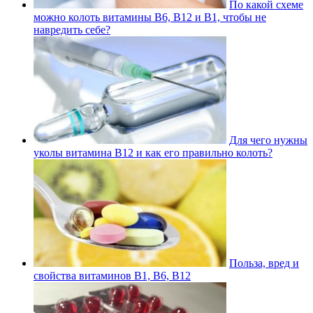
По какой схеме
можно колоть витамины В6, В12 и В1, чтобы не
навредить себе?
Для чего нужны
уколы витамина В12 и как его правильно колоть?
Польза, вред и
свойства витаминов В1, В6, В12