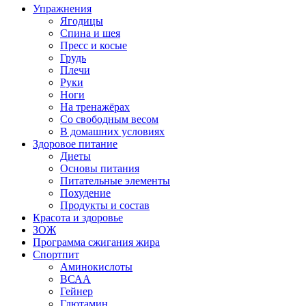
Упражнения
Ягодицы
Спина и шея
Пресс и косые
Грудь
Плечи
Руки
Ноги
На тренажёрах
Со свободным весом
В домашних условиях
Здоровое питание
Диеты
Основы питания
Питательные элементы
Похудение
Продукты и состав
Красота и здоровье
ЗОЖ
Программа сжигания жира
Спортпит
Аминокислоты
ВСАА
Гейнер
Глютамин