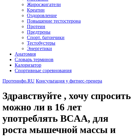
Жиросжигатели
Креатин
Оздоровление
Повышение тестостерона
Протеин
Предтрены
Спорт. батончики
Тестобустеры
Энергетики
Анатомия
Словарь терминов
Калоризатор
Спортивные соревнования
Протеинфо.RU
Консультация у фитнес-тренера
Здравствуйте , хочу спросить
можно ли в 16 лет
употреблять BCAA, для
роста мышечной массы и