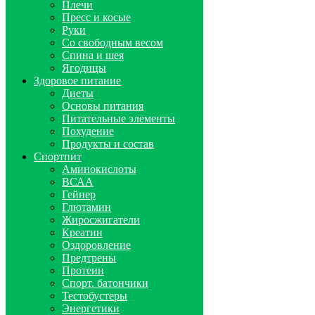
Плечи
Пресс и косые
Руки
Со свободным весом
Спина и шея
Ягодицы
Здоровое питание
Диеты
Основы питания
Питательные элементы
Похудение
Продукты и состав
Спортпит
Аминокислоты
ВСАА
Гейнер
Глютамин
Жиросжигатели
Креатин
Оздоровление
Предтрены
Протеин
Спорт. батончики
Тестобустеры
Энергетики